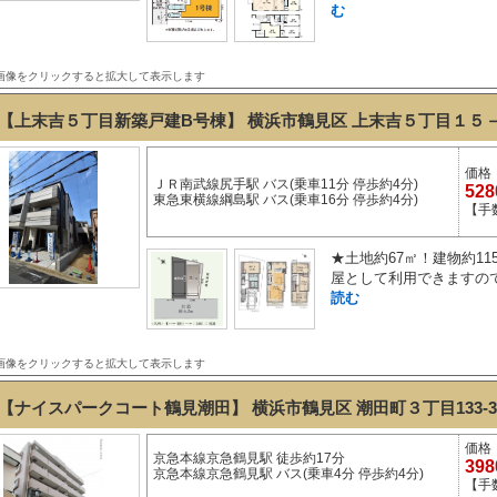
む
画像をクリックすると拡大して表示します
【上末吉５丁目新築戸建B号棟】 横浜市鶴見区 上末吉５丁目１５
価格
ＪＲ南武線尻手駅 バス(乗車11分 停歩約4分)
52
東急東横線綱島駅 バス(乗車16分 停歩約4分)
【手
★土地約67㎡！建物約1
屋として利用できますので
読む
画像をクリックすると拡大して表示します
【ナイスパークコート鶴見潮田】 横浜市鶴見区 潮田町３丁目133-
価格
京急本線京急鶴見駅 徒歩約17分
39
京急本線京急鶴見駅 バス(乗車4分 停歩約4分)
【手