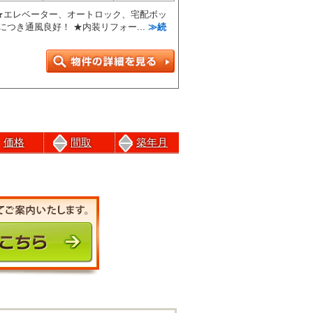
 ★エレベーター、オートロック、宅配ボッ
につき通風良好！ ★内装リフォー...
≫続
価格
間取
築年月
前のページにもどる