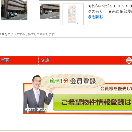
★約64㎡の2ＳＬＤＫ！
クス有り！ ★南西角部屋
きを読む
画像をクリックすると拡大して表示します
件写真
交通