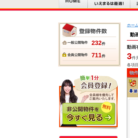
ホー
動
232
件
動画
3
711
件
件
各項
物