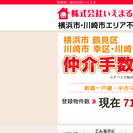
動画有｜株式会社いえまる
現在
7