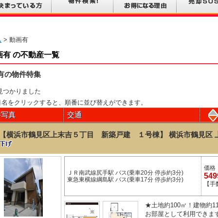
ム
> 動画有
画有 の不動産一覧
有の物件特集
見つかりました
目名をクリックすると、順番に並び替えができます。
件写真
交通
【横浜市鶴見区上末吉５丁目 新築戸建 １号棟】 横浜市鶴見区 上
価格
ＪＲ南武線尻手駅 バス(乗車20分 停歩約3分)
54
東急東横線綱島駅 バス(乗車17分 停歩約3分)
【手
★土地約100㎡！建物約1
お部屋として利用できます