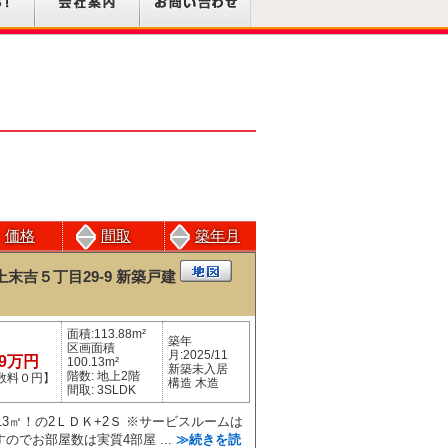
価格
間取
築年月
末吉５丁目29-9
新築戸建
面積:113.88m²
築年
区画面積
月:2025/11
99万円
100.13m²
新築未入居
階数: 地上2階
数料０円】
構造 木造
間取: 3SLDK
13㎡！の2ＬＤＫ+2Ｓ ※サービスルームは
のでお部屋数は実質4部屋 ...
≫続きを読