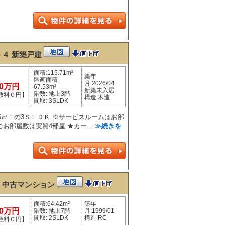
－４
新築戸建
面積:115.71m²
築年
区画面積
月:2026/04
80万円
67.53m²
新築未入居
階数: 地上3階
数料０円】
構造 木造
間取: 3SLDK
15㎡！の3ＳＬＤＫ ※サービスルームはお部
お部屋数は実質4部屋 ★カー...
≫続きを
3
中古マンション
面積:64.42m²
築年
80万円
階数: 地上7階
月:1999/01
間取: 2SLDK
構造 RC
数料０円】