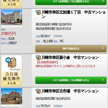
今すぐ会員登録して未公開物件を見る
川崎市幸区北加瀬１丁目 中古マンショ
ン
横須賀線新川崎駅 徒歩約5分
南武線鹿島田駅 徒歩 約11分
価格:
3780万円
58.32m²
区画面積:
面積:
3LDK
間取り:
地上4階
RC
階数：
構造：
198107
築年月:
物件の詳細を見る
川崎市幸区新小倉 中古マンション
【会員様限定物件】
無料会員登録で今すぐこの物件をご覧いただけます。
今すぐ会員登録して未公開物件を見る
川崎市幸区古市場 中古マンション
南武線鹿島田駅 徒歩約12分
79.75m²
区画面積:
面積: