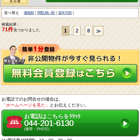
並べ替え
価格順
間取:狭い順
築年月順
検索結果：
71件
見つかりました
1
2
8
≫
...
...
お電話でのお問合せの場合は、
「ホームページを見た」
とお伝えください。
お電話はこちらをｸﾘｯｸ
044-201-6130
(携帯・PHS可)