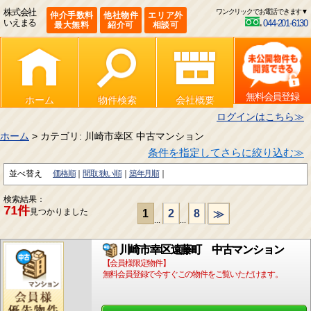
株式会社
ワンクリックでお電話できます▼
仲介手数料
他社物件
エリア外
いえまる
044-201-6130
最大無料
紹介可
相談可
無料会員登録
ホーム
物件検索
会社概要
ログインはこちら≫
ホーム
> カテゴリ: 川崎市幸区 中古マンション
条件を指定してさらに絞り込む≫
並べ替え
価格順
間取:狭い順
築年月順
検索結果：
71件
見つかりました
1
2
8
≫
...
...
川崎市幸区遠藤町 中古マンション
【会員様限定物件】
無料会員登録で今すぐこの物件をご覧いただけます。