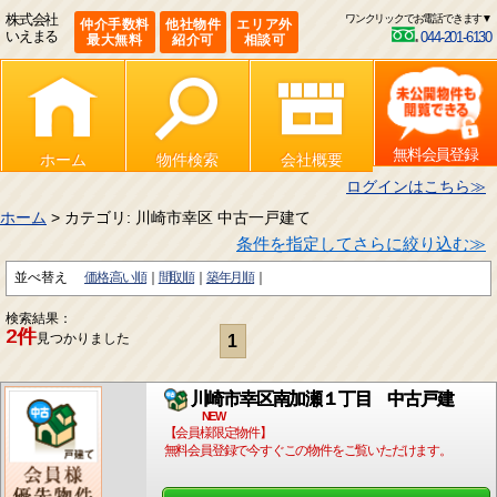
株式会社
ワンクリックでお電話できます▼
仲介手数料
他社物件
エリア外
いえまる
044-201-6130
最大無料
紹介可
相談可
無料会員登録
ホーム
物件検索
会社概要
ログインはこちら≫
ホーム
> カテゴリ: 川崎市幸区 中古一戸建て
条件を指定してさらに絞り込む≫
並べ替え
価格:高い順
間取順
築年月順
検索結果：
2件
見つかりました
1
川崎市幸区南加瀬１丁目 中古戸建
NEW
【会員様限定物件】
無料会員登録で今すぐこの物件をご覧いただけます。