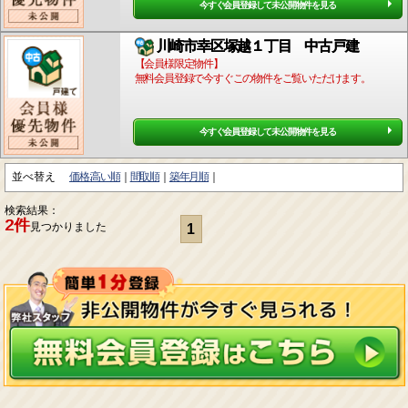
今すぐ会員登録して未公開物件を見る
川崎市幸区塚越１丁目 中古戸建
【会員様限定物件】
無料会員登録で今すぐこの物件をご覧いただけます。
今すぐ会員登録して未公開物件を見る
並べ替え
価格:高い順
間取順
築年月順
検索結果：
2件
見つかりました
1