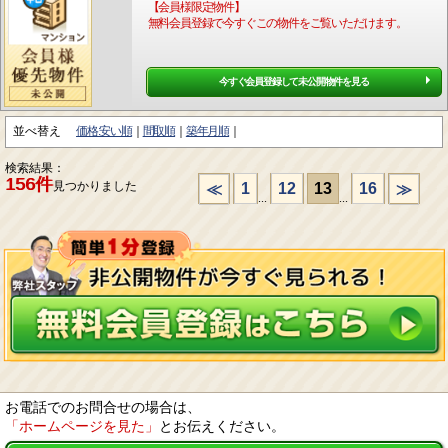
【会員様限定物件】
無料会員登録で今すぐこの物件をご覧いただけます。
今すぐ会員登録して未公開物件を見る
並べ替え
価格:安い順
間取順
築年月順
検索結果：
156件
見つかりました
1
12
13
16
≪
≫
...
...
お電話でのお問合せの場合は、
「ホームページを見た」
とお伝えください。