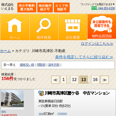
株式会社
ワンクリックでお電話できます▼
仲介手数料
他社物件
エリア外
いえまる
044-201-6130
最大無料
紹介可
相談可
無料会員登録
ホーム
物件検索
会社概要
ログインはこちら≫
ホーム
> カテゴリ: 川崎市高津区-不動産
条件を指定してさらに絞り込む≫
並べ替え
価格:安い順
間取順
築年月順
検索結果：
156件
見つかりました
1
12
13
16
≪
≫
...
...
川崎市高津区蟹ケ谷 中古マンション
東急東横線日吉駅
バス(乗車 10分 停歩2分)
価格:
67.36m²
区画面積:
面積: