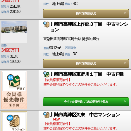
3499万円
地上5階
RC
階数：
構造：
2SLDK
間取り:
201110
築年月:
物件の詳細を見る
川崎市高津区上作延３丁目 中古マンシ
ョン
東急田園都市線宮崎台駅 徒歩約18分
価格:
90.12m²
区画面積:
面積:
3498万円
地上4階
RC
階数：
構造：
3LDK
間取り:
199109
築年月:
物件の詳細を見る
川崎市高津区東野川１丁目 中古戸建
【会員様限定物件】
無料会員登録で今すぐこの物件をご覧いただけます。
今すぐ会員登録して未公開物件を見る
川崎市高津区久末 中古マンション
NEW
【会員様限定物件】
無料会員登録で今すぐこの物件をご覧いただけます。