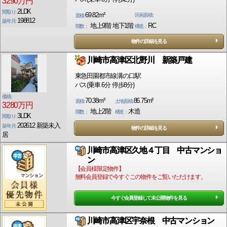
3290万円
2LDK
間取り:
69.82m²
区画面積:
面積:
198812
築年月:
地上9階 地下1階
RC
階数：
構造：
物件の詳細を見る
川崎市高津区北野川 新築戸建
東急田園都市線溝の口駅
バス(乗車 6分 停歩8分)
価格:
70.38m²
86.75m²
面積:
土地面積:
3280万円
地上2階
木造
階数：
構造：
3LDK
間取り:
202612 新築未入
築年月:
物件の詳細を見る
居
川崎市高津区久地４丁目 中古マンショ
ン
【会員様限定物件】
無料会員登録で今すぐこの物件をご覧いただけます。
今すぐ会員登録して未公開物件を見る
川崎市高津区宇奈根 中古マンション