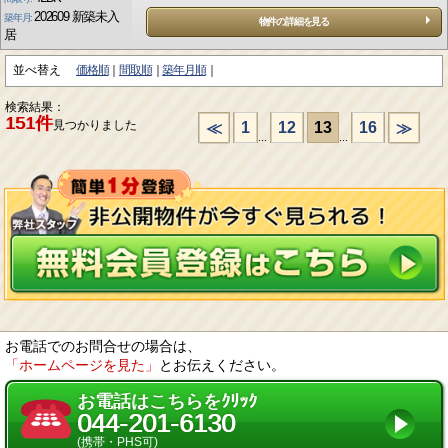
202609 新築未入
築年月:
物件の詳細を見る
居
並べ替え
価格順
間取順
築年月順
検索結果：
151件
見つかりました
1
12
13
16
≪
≫
...
...
お電話でのお問合せの場合は、
「ホームページを見た」
とお伝えください。
お電話はこちらをｸﾘｯｸ
044-201-6130
(携帯・PHS可)