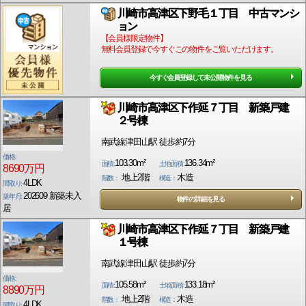
川崎市高津区下野毛１丁目 中古マンシ
ョン
【会員様限定物件】
無料会員登録で今すぐこの物件をご覧いただけます。
今すぐ会員登録して未公開物件を見る
川崎市高津区下作延７丁目 新築戸建
２号棟
南武線津田山駅 徒歩約7分
価格:
103.30m²
136.34m²
面積:
土地面積:
8690万円
地上2階
木造
階数：
構造：
4LDK
間取り:
202609 新築未入
築年月:
物件の詳細を見る
居
川崎市高津区下作延７丁目 新築戸建
１号棟
南武線津田山駅 徒歩約7分
価格:
105.58m²
133.18m²
面積:
土地面積:
8890万円
地上2階
木造
階数：
構造：
4LDK
間取り: