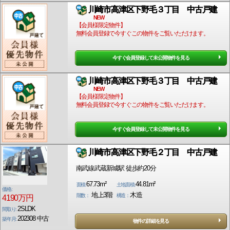
川崎市高津区下野毛３丁目 中古戸建
NEW
【会員様限定物件】
無料会員登録で今すぐこの物件をご覧いただけます。
今すぐ会員登録して未公開物件を見る
川崎市高津区下野毛３丁目 中古戸建
NEW
【会員様限定物件】
無料会員登録で今すぐこの物件をご覧いただけます。
今すぐ会員登録して未公開物件を見る
川崎市高津区下野毛２丁目 中古戸建
南武線武蔵新城駅 徒歩約20分
67.73m²
44.81m²
面積:
土地面積:
価格:
地上3階
木造
階数：
構造：
4190万円
2SLDK
間取り:
202308 中古
築年月:
物件の詳細を見る