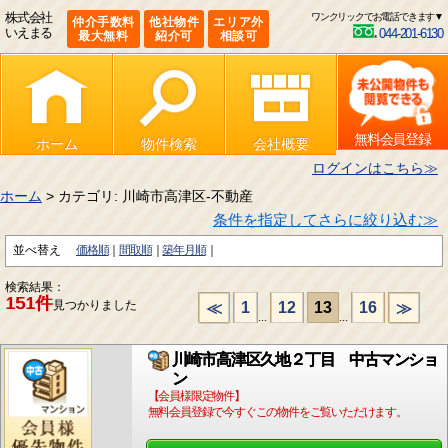
株式会社
ワンクリックでお電話できます▼
仲介手数料
他社物件
エリア外
いえまる
044-201-6130
最大無料
紹介可
相談可
無料会員登録
ホーム
物件検索
会社概要
ログインはこちら≫
ホーム
> カテゴリ: 川崎市高津区-不動産
条件を指定してさらに絞り込む≫
並べ替え
価格順
間取順
築年月順
検索結果：
151件
見つかりました
1
12
13
16
≪
≫
...
...
川崎市高津区久地２丁目 中古マンショ
ン
【会員様限定物件】
無料会員登録で今すぐこの物件をご覧いただけます。