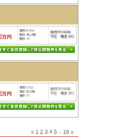
«
1
2
3
4
5
..
16
»