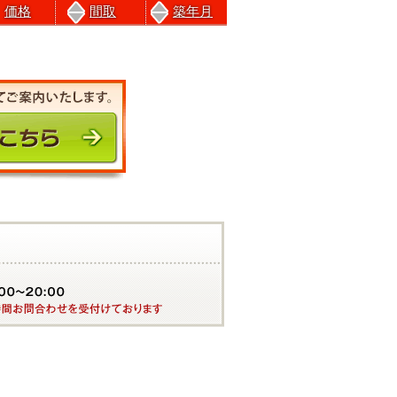
価格
間取
築年月
前のページにもどる