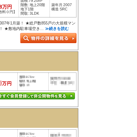
面積:79.20m²
階数: 地上20階
築年月:2007
98万円
地下1階
構造 SRC
数料０円】
間取: 3LDK
2007年1月築！ ★総戸数855戸の大規模マン
 ★敷地内駐車場空き...
≫続きを読む