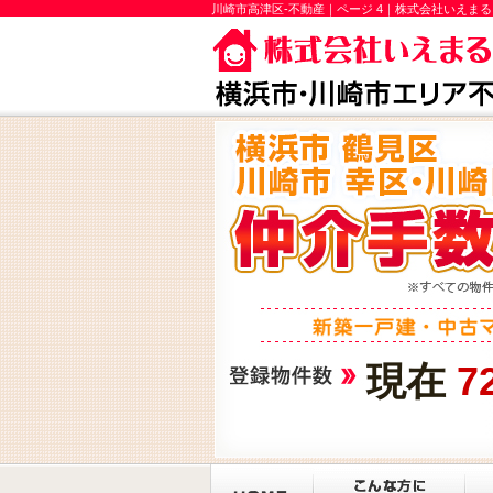
川崎市高津区-不動産｜ページ 4｜株式会社いえまる
現在
7