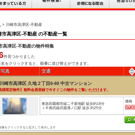
ム
> 川崎市高津区-不動産
崎市高津区-不動産 の不動産一覧
市高津区-不動産の物件特集
6
件見つかりました
目名をクリックすると、順番に並び替えができます。
件写真
交通
川崎市高津区 久地２丁目6-60
中古マンション
員様限定物件】無料会員登録で今すぐこの物件をご覧いただけます。
価格
東急田園都市線二子新地駅 徒歩約18分
ＪＲ南武線武蔵溝ノ口駅 徒歩 約25分
画像をクリックすると拡大して表示します