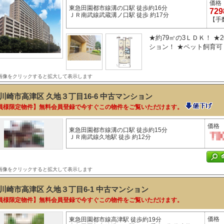
価格
東急田園都市線溝の口駅 徒歩約16分
72
ＪＲ南武線武蔵溝ノ口駅 徒歩 約17分
【手
★約79㎡の3ＬＤＫ！ ★
ション！ ★ペット飼育可！
画像をクリックすると拡大して表示します
川崎市高津区 久地３丁目16-6
中古マンション
員様限定物件】無料会員登録で今すぐこの物件をご覧いただけます。
価格
東急田園都市線溝の口駅 徒歩約15分
ＪＲ南武線久地駅 徒歩 約12分
画像をクリックすると拡大して表示します
川崎市高津区 久地３丁目6-1
中古マンション
員様限定物件】無料会員登録で今すぐこの物件をご覧いただけます。
価格
東急田園都市線高津駅 徒歩約19分