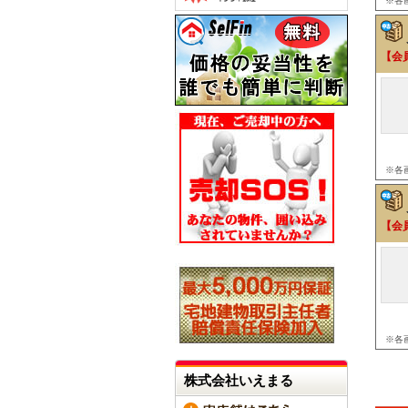
※各
【会
※各
【会
※各
株式会社いえまる