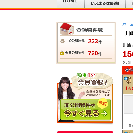
ホー
川
233
件
川崎
15
720
件
各項
物
【会
※各