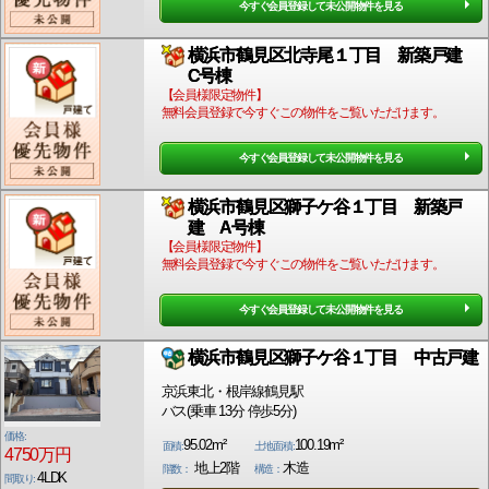
今すぐ会員登録して未公開物件を見る
横浜市鶴見区北寺尾１丁目 新築戸建
C号棟
【会員様限定物件】
無料会員登録で今すぐこの物件をご覧いただけます。
今すぐ会員登録して未公開物件を見る
横浜市鶴見区獅子ケ谷１丁目 新築戸
建 A号棟
【会員様限定物件】
無料会員登録で今すぐこの物件をご覧いただけます。
今すぐ会員登録して未公開物件を見る
横浜市鶴見区獅子ケ谷１丁目 中古戸建
京浜東北・根岸線鶴見駅
バス(乗車 13分 停歩5分)
価格:
95.02m²
100.19m²
面積:
土地面積:
4750万円
地上2階
木造
階数：
構造：
4LDK
間取り: