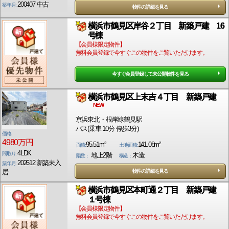
200407 中古
築年月:
物件の詳細を見る
横浜市鶴見区岸谷２丁目 新築戸建 16
号棟
【会員様限定物件】
無料会員登録で今すぐこの物件をご覧いただけます。
今すぐ会員登録して未公開物件を見る
横浜市鶴見区上末吉４丁目 新築戸建
NEW
京浜東北・根岸線鶴見駅
バス(乗車 10分 停歩3分)
価格:
4980万円
95.51m²
141.08m²
面積:
土地面積:
4LDK
間取り:
地上2階
木造
階数：
構造：
202612 新築未入
築年月:
居
物件の詳細を見る
横浜市鶴見区本町通２丁目 新築戸建
１号棟
【会員様限定物件】
無料会員登録で今すぐこの物件をご覧いただけます。