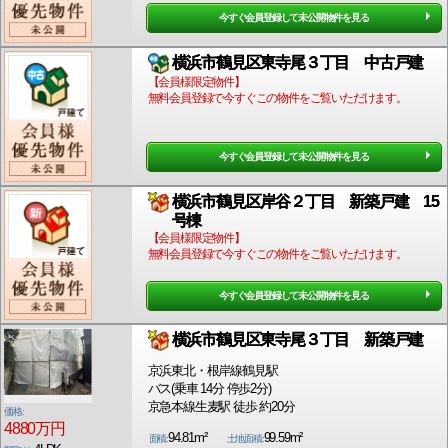
今すぐ会員登録して未公開物件を見る
横浜市鶴見区東寺尾３丁目 中古戸建
【会員様限定物件】
無料会員登録で今すぐこの物件をご覧いただけます。
今すぐ会員登録して未公開物件を見る
横浜市鶴見区岸谷２丁目 新築戸建 15
号棟
【会員様限定物件】
無料会員登録で今すぐこの物件をご覧いただけます。
今すぐ会員登録して未公開物件を見る
横浜市鶴見区東寺尾３丁目 新築戸建
京浜東北・根岸線鶴見駅
バス(乗車 14分 停歩2分)
京急本線生麦駅 徒歩 約20分
価格:
4880万円
94.81m²
99.59m²
面積:
土地面積: