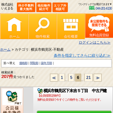
株式会社
ワンクリックでお電話できます▼
仲介手数料
他社物件
エリア外
いえまる
044-201-6130
最大無料
紹介可
相談可
無料会員登録
ホーム
物件検索
会社概要
ログインはこちら≫
ホーム
> カテゴリ: 横浜市鶴見区-不動産
条件を指定してさらに絞り込む≫
並べ替え
価格順
間取順
築年月順
検索結果：
207件
見つかりました
1
5
6
21
≪
≫
...
...
横浜市鶴見区下末吉５丁目 中古戸建
【会員様限定物件】
無料会員登録で今すぐこの物件をご覧いただけます。