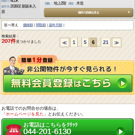
4LDK
間取り:
地上2階
木造
階数：
構造：
202602 新築未入
築年月:
居
物件の詳細を見る
並べ替え
価格順
間取順
築年月順
検索結果：
207件
見つかりました
1
5
6
21
≪
≫
...
...
お電話でのお問合せの場合は、
「ホームページを見た」
とお伝えください。
お電話はこちらをｸﾘｯｸ
044-201-6130