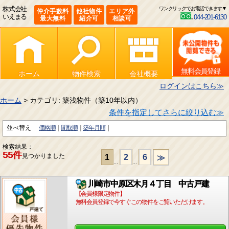
株式会社
ワンクリックでお電話できます▼
仲介手数料
他社物件
エリア外
いえまる
044-201-6130
最大無料
紹介可
相談可
無料会員登録
ホーム
物件検索
会社概要
ログインはこちら≫
ホーム
> カテゴリ: 築浅物件（築10年以内）
条件を指定してさらに絞り込む≫
並べ替え
価格順
間取順
築年月順
検索結果：
55件
見つかりました
1
2
6
≫
...
...
川崎市中原区木月４丁目 中古戸建
【会員様限定物件】
無料会員登録で今すぐこの物件をご覧いただけます。