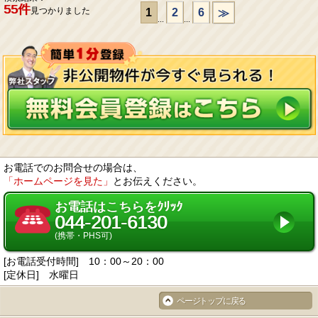
55件
見つかりました
1
2
6
≫
...
...
お電話でのお問合せの場合は、
「ホームページを見た」
とお伝えください。
お電話はこちらをｸﾘｯｸ
044-201-6130
(携帯・PHS可)
[お電話受付時間] 10：00～20：00
[定休日] 水曜日
ページトップに戻る