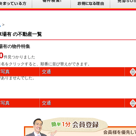
ム
>
車場有 の不動産一覧
場有の物件特集
0
件見つかりました
目名をクリックすると、順番に並び替えができます。
件写真
交通
がありませんでした。
件写真
交通