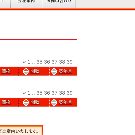
«
1
..
35
36
37
38
39
価格
間取
築年月
«
1
..
35
36
37
38
39
価格
間取
築年月
前のページにもどる