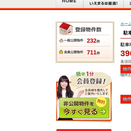
ホー
駐
232
件
駐車
39
711
件
各項
物
物件
物