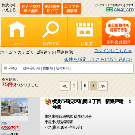
株式会社
ワンクリックでお電話できます▼
仲介手数料
他社物件
エリア外
いえまる
044-201-6130
最大無料
紹介可
相談可
無料会員登録
ホーム
物件検索
会社概要
ログインはこちら≫
ホーム
> カテゴリ: 2階建ての戸建住宅
条件を指定してさらに絞り込む≫
並べ替え
価格:高い順
間取順
築年月順
検索結果：
75件
見つかりました
1
6
7
≪
≫
...
横浜市鶴見区駒岡３丁目 新築戸建 １
号棟
東急東横線綱島駅 徒歩約34分
東急東横線綱島駅
価格:
バス(乗車 18分 停歩3分)
6599万円
4LDK
間取り: