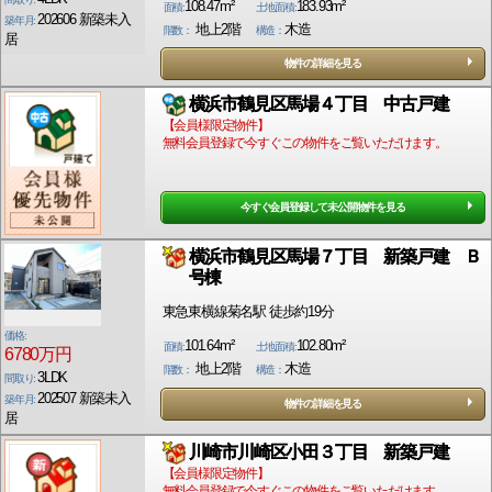
108.47m²
183.93m²
面積:
土地面積:
202606 新築未入
築年月:
地上2階
木造
階数：
構造：
居
物件の詳細を見る
横浜市鶴見区馬場４丁目 中古戸建
【会員様限定物件】
無料会員登録で今すぐこの物件をご覧いただけます。
今すぐ会員登録して未公開物件を見る
横浜市鶴見区馬場７丁目 新築戸建 Ｂ
号棟
東急東横線菊名駅 徒歩約19分
価格:
101.64m²
102.80m²
面積:
土地面積:
6780万円
地上2階
木造
階数：
構造：
3LDK
間取り:
202507 新築未入
築年月:
物件の詳細を見る
居
川崎市川崎区小田３丁目 新築戸建
【会員様限定物件】
無料会員登録で今すぐこの物件をご覧いただけます。