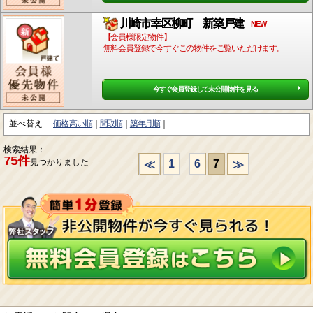
川崎市幸区柳町 新築戸建
NEW
【会員様限定物件】
無料会員登録で今すぐこの物件をご覧いただけます。
今すぐ会員登録して未公開物件を見る
並べ替え
価格:高い順
間取順
築年月順
検索結果：
75件
見つかりました
1
6
7
≪
≫
...