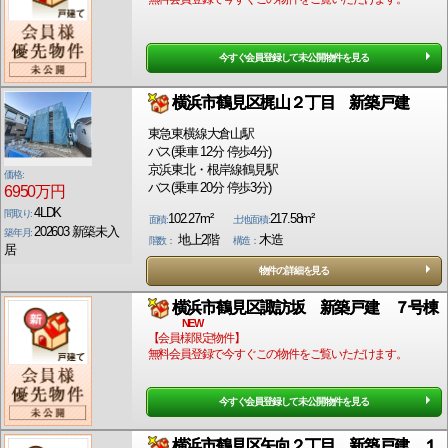
今すぐ会員登録して未公開物件を見る
横浜市鶴見区梶山２丁目 新築戸建
東急東横線大倉山駅
バス(乗車 12分 停歩4分)
京浜東北・根岸線鶴見駅
価格:
バス(乗車 20分 停歩3分)
6950万円
4LDK
間取り:
102.27m²
217.58m²
面積:
土地面積:
202603 新築未入
築年月:
地上2階
木造
階数：
構造：
居
物件の詳細を見る
横浜市鶴見区諏訪坂 新築戸建 ７号棟
NEW
【会員様限定物件】
無料会員登録で今すぐこの物件をご覧いただけます。
今すぐ会員登録して未公開物件を見る
横浜市鶴見区矢向２丁目 新築戸建 １