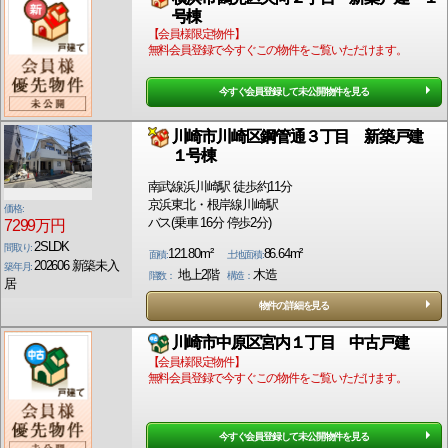
号棟
【会員様限定物件】
無料会員登録で今すぐこの物件をご覧いただけます。
今すぐ会員登録して未公開物件を見る
川崎市川崎区鋼管通３丁目 新築戸建
１号棟
南武線浜川崎駅 徒歩約11分
京浜東北・根岸線川崎駅
価格:
バス(乗車 16分 停歩2分)
7299万円
2SLDK
間取り:
121.80m²
86.64m²
面積:
土地面積:
202606 新築未入
築年月:
地上2階
木造
階数：
構造：
居
物件の詳細を見る
川崎市中原区宮内１丁目 中古戸建
【会員様限定物件】
無料会員登録で今すぐこの物件をご覧いただけます。
今すぐ会員登録して未公開物件を見る