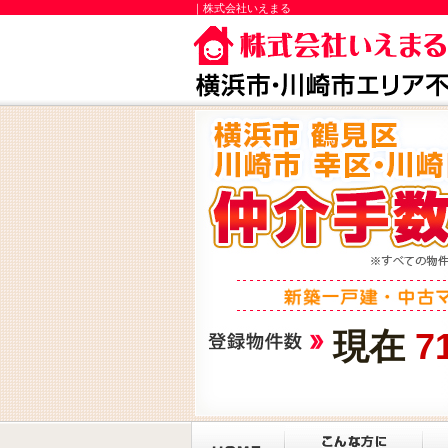
｜株式会社いえまる
現在
7