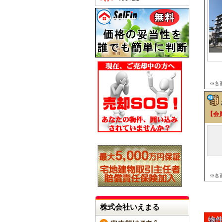
※各
【会
※各
株式会社いえまる
物