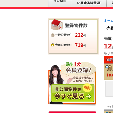
ホー
売
232
件
売買
12
719
件
各項
物
【会
※各