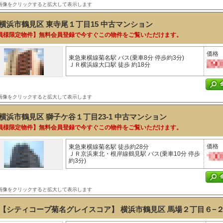
画像をクリックすると拡大して表示します
横浜市鶴見区 東寺尾１丁目15
中古マンション
員様限定物件】無料会員登録で今すぐこの物件をご覧いただけます。
価格
東急東横線菊名駅 バス(乗車8分 停歩約3分)
ＪＲ横浜線大口駅 徒歩 約18分
画像をクリックすると拡大して表示します
横浜市鶴見区 獅子ケ谷１丁目23-1
中古マンション
員様限定物件】無料会員登録で今すぐこの物件をご覧いただけます。
価格
東急東横線菊名駅 徒歩約28分
ＪＲ京浜東北・根岸線鶴見駅 バス(乗車10分 停歩
約3分)
画像をクリックすると拡大して表示します
【シティコープ菊名グレイスコア】 横浜市鶴見区 馬場２丁目６−