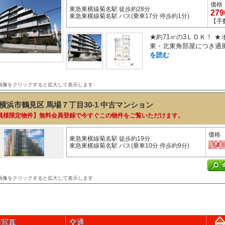
価格
東急東横線菊名駅 徒歩約28分
27
東急東横線菊名駅 バス(乗車17分 停歩約1分)
【手
★約71㎡の3ＬＤＫ！ 
東・北東角部屋につき通風
を読む
画像をクリックすると拡大して表示します
横浜市鶴見区 馬場７丁目30-1
中古マンション
員様限定物件】無料会員登録で今すぐこの物件をご覧いただけます。
価格
東急東横線菊名駅 徒歩約19分
東急東横線菊名駅 バス(乗車10分 停歩約9分)
画像をクリックすると拡大して表示します
件写真
交通