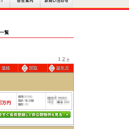
産一覧
1
2
»
価格
間取
築年月