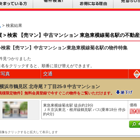
ム
> 検索結果
買 > 検索 【売マン】中古マンション 東急東横線菊名駅の不動
>検索【売マン】中古マンション東急東横線菊名駅の物件特集
件見つかりました
目名をクリックすると、順番に並び替えができます。
件写真
交通
横浜市鶴見区 北寺尾７丁目25-9
中古マンション
員様限定物件】無料会員登録で今すぐこの物件をご覧いただけます。
価格
東急東横線菊名駅 徒歩約19分
ＪＲ京浜東北・根岸線鶴見駅 バス(乗車18分 停歩
約4分)
画像をクリックすると拡大して表示します