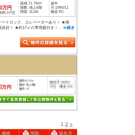
面積:71.76m²
築年
90万円
階数: 地上6階
月:1990/11
間取: 3LDK
構造 RC
数料０円】
★オートロック、エレベーターあり！ ★南
良好！ ★約17㎡の専用庭付き！...
≫続き
1
2
»
価格
間取
築年月