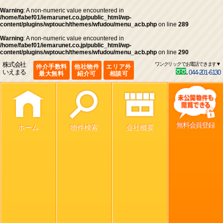
Warning
: A non-numeric value encountered in
/home/fabef01/iemarunet.co.jp/public_html/wp-
content/plugins/wptouch/themes/wfudou/menu_acb.php
on line
289
Warning
: A non-numeric value encountered in
/home/fabef01/iemarunet.co.jp/public_html/wp-
content/plugins/wptouch/themes/wfudou/menu_acb.php
on line
290
株式会社
ワンクリックでお電話できます▼
仲介手数料
他社物件
エリア外
いえまる
044-201-6130
最大無料
紹介可
相談可
無料会員登録
ホーム
物件検索
会社概要