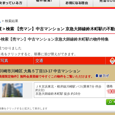
ム
> 検索結果
買 > 検索 【売マン】中古マンション 京急大師線鈴木町駅の不
>検索【売マン】中古マンション京急大師線鈴木町駅の物件特集
見つかりました
目名をクリックすると、順番に並び替えができます。
件写真
交通
川崎市川崎区 大島５丁目13-17
中古マンション
員様限定物件】無料会員登録で今すぐこの物件をご覧いただけます。
価格
ＪＲ京浜東北・根岸線川崎駅 バス(乗車7分 停歩
約1分)
京急大師線鈴木町駅 徒歩 約16分
画像をクリックすると拡大して表示します