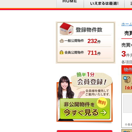
ホー
売
232
件
売買
3
711
件
件
各項
物
【会
※各