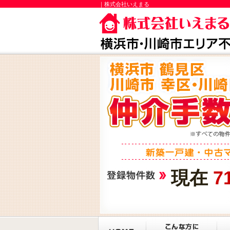
｜株式会社いえまる
現在
7