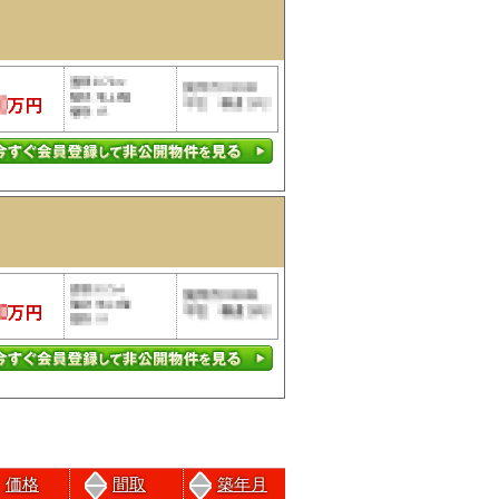
価格
間取
築年月
前のページにもどる