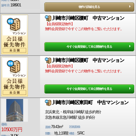
198901
築年月:
物件の詳細を見る
川崎市川崎区榎町 中古マンション
【会員様限定物件】
無料会員登録で今すぐこの物件をご覧いただけます。
今すぐ会員登録して未公開物件を見る
川崎市川崎区榎町 中古マンション
【会員様限定物件】
無料会員登録で今すぐこの物件をご覧いただけます。
今すぐ会員登録して未公開物件を見る
川崎市川崎区東田町 中古マンション
京浜東北・根岸線川崎駅 徒歩約8分
京急本線京急川崎駅 徒歩 約6分
価格:
79.43m²
区画面積:
面積:
10500万円
地上19階
SRC
階数：
構造：
3LDK