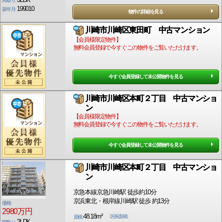
間取り:
199010
築年月:
物件の詳細を見る
川崎市川崎区東田町 中古マンション
【会員様限定物件】
無料会員登録で今すぐこの物件をご覧いただけます。
今すぐ会員登録して未公開物件を見る
川崎市川崎区本町２丁目 中古マンショ
ン
【会員様限定物件】
無料会員登録で今すぐこの物件をご覧いただけます。
今すぐ会員登録して未公開物件を見る
川崎市川崎区本町２丁目 中古マンショ
ン
京急本線京急川崎駅 徒歩約10分
京浜東北・根岸線川崎駅 徒歩 約13分
価格:
2980万円
48.18m²
区画面積:
面積:
2LDK