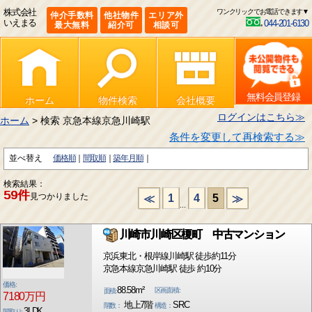
株式会社
ワンクリックでお電話できます▼
仲介手数料
他社物件
エリア外
いえまる
044-201-6130
最大無料
紹介可
相談可
無料会員登録
ホーム
物件検索
会社概要
ログインはこちら≫
ホーム
> 検索 京急本線京急川崎駅
条件を変更して再検索する≫
並べ替え
価格順
間取順
築年月順
検索結果：
59件
見つかりました
1
4
5
≪
≫
...
川崎市川崎区榎町 中古マンション
京浜東北・根岸線川崎駅 徒歩約11分
京急本線京急川崎駅 徒歩 約10分
価格:
88.58m²
区画面積:
面積:
7180万円
地上7階
SRC
階数：
構造：
3LDK
間取り: