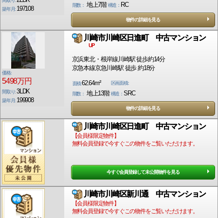
間取り:
地上7階
RC
階数：
構造：
197108
築年月:
物件の詳細を見る
川崎市川崎区日進町 中古マンション
UP
京浜東北・根岸線川崎駅 徒歩約14分
京急本線京急川崎駅 徒歩 約18分
価格:
5498万円
62.64m²
区画面積:
面積:
3LDK
間取り:
地上13階
SRC
階数：
構造：
199908
築年月:
物件の詳細を見る
川崎市川崎区日進町 中古マンション
【会員様限定物件】
無料会員登録で今すぐこの物件をご覧いただけます。
今すぐ会員登録して未公開物件を見る
川崎市川崎区新川通 中古マンション
【会員様限定物件】
無料会員登録で今すぐこの物件をご覧いただけます。