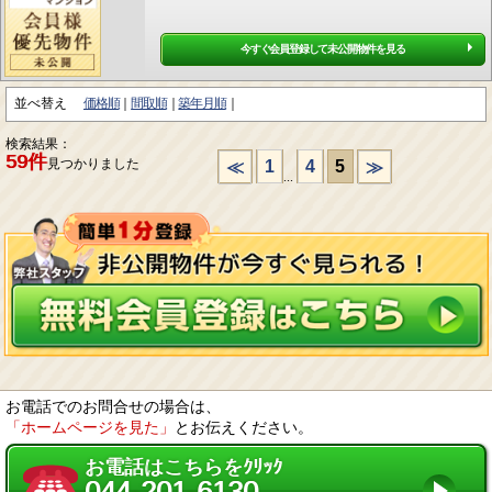
今すぐ会員登録して未公開物件を見る
並べ替え
価格順
間取順
築年月順
検索結果：
59件
見つかりました
1
4
5
≪
≫
...
お電話でのお問合せの場合は、
「ホームページを見た」
とお伝えください。
お電話はこちらをｸﾘｯｸ
044-201-6130