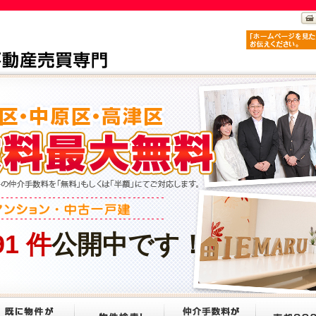
91
件
公開中です！