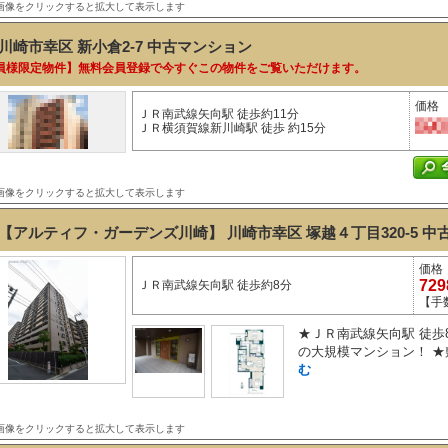
画像をクリックすると拡大して表示します
川崎市幸区 新小倉2-7
中古マンション
員様限定物件】無料会員登録で今すぐこの物件をご覧いただけます。
価格
ＪＲ南武線矢向駅 徒歩約11分
ＪＲ横須賀線新川崎駅 徒歩 約15分
画像をクリックすると拡大して表示します
【アルティフ・ガーデンズ川崎】 川崎市幸区 塚越４丁目320-5
中
価格
72
ＪＲ南武線矢向駅 徒歩約8分
【手
★ＪＲ南武線矢向駅 徒歩8
の大規模マンション！ ★敷
む
画像をクリックすると拡大して表示します