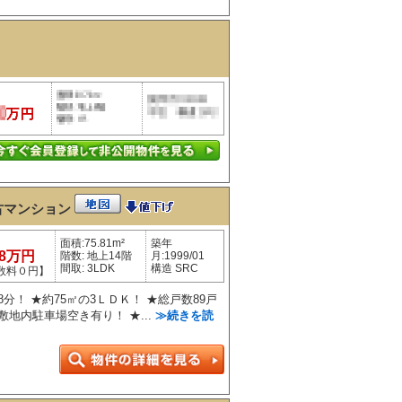
古マンション
面積:75.81m²
築年
98万円
階数: 地上14階
月:1999/01
間取: 3LDK
構造 SRC
数料０円】
分！ ★約75㎡の3ＬＤＫ！ ★総戸数89戸
地内駐車場空き有り！ ★...
≫続きを読