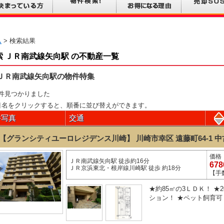
ム
> 検索結果
索 ＪＲ南武線矢向駅 の不動産一覧
ＪＲ南武線矢向駅の物件特集
件見つかりました
目名をクリックすると、順番に並び替えができます。
件写真
交通
【グランシティユーロレジデンス川崎】 川崎市幸区 遠藤町64-1
中
価格
ＪＲ南武線矢向駅 徒歩約16分
67
ＪＲ京浜東北・根岸線川崎駅 徒歩 約18分
【手
★約85㎡の3ＬＤＫ！ ★
ション！ ★ペット飼育可！