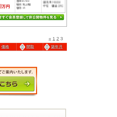
«
1
2
3
価格
間取
築年月
前のページにもどる