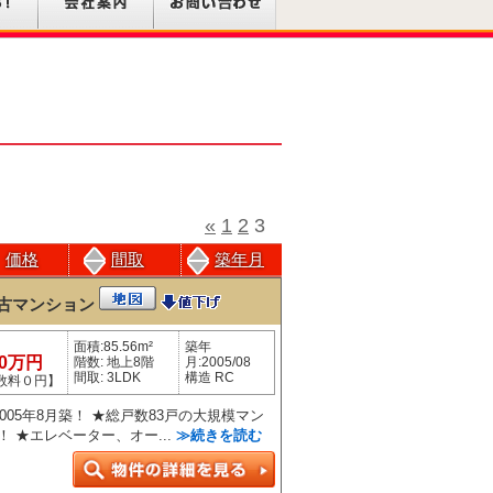
«
1
2
3
価格
間取
築年月
古マンション
面積:85.56m²
築年
80万円
階数: 地上8階
月:2005/08
間取: 3LDK
構造 RC
数料０円】
2005年8月築！ ★総戸数83戸の大規模マン
 ★エレベーター、オー...
≫続きを読む