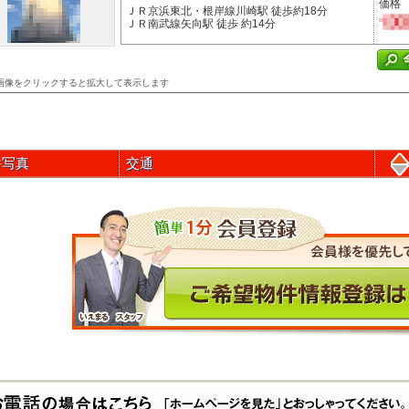
価格
ＪＲ京浜東北・根岸線川崎駅 徒歩約18分
ＪＲ南武線矢向駅 徒歩 約14分
画像をクリックすると拡大して表示します
件写真
交通