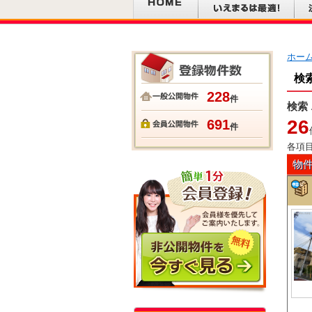
ホー
検
228
件
検索
26
691
件
各項
物