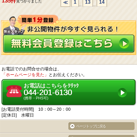
135件
見つかりました
1
13
14
≪
...
...
お電話でのお問合せの場合は、
「ホームページを見た」
とお伝えください。
お電話はこちらをｸﾘｯｸ
044-201-6130
(携帯・PHS可)
[お電話受付時間] 10：00～20：00
[定休日] 水曜日
ページトップに戻る