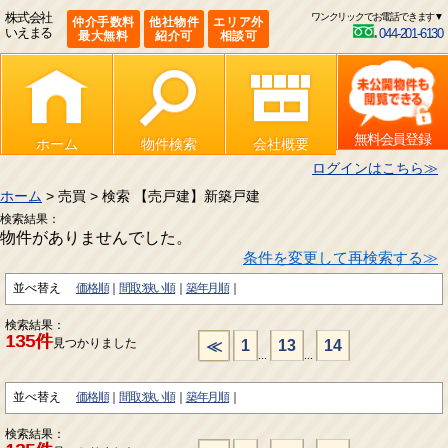
株式会社
ワンクリックでお電話できます▼
仲介手数料
他社物件
エリア外
いえまる
044-201-6130
最大無料
紹介可
相談可
無料会員登録
ホーム
物件検索
会社概要
ログインはこちら≫
ホーム
> 売買 > 検索 【売戸建】新築戸建
検索結果：
物件がありませんでした。
条件を変更して再検索する≫
並べ替え
価格順
間取:狭い順
築年月順
検索結果：
135件
見つかりました
1
13
14
≪
...
...
並べ替え
価格順
間取:狭い順
築年月順
検索結果：