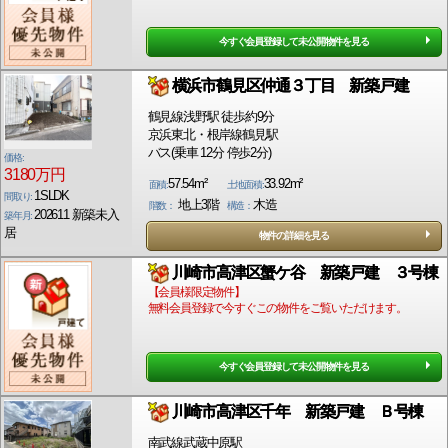
今すぐ会員登録して未公開物件を見る
横浜市鶴見区仲通３丁目 新築戸建
鶴見線浅野駅 徒歩約9分
京浜東北・根岸線鶴見駅
バス(乗車 12分 停歩2分)
価格:
3180万円
57.54m²
33.92m²
面積:
土地面積:
1SLDK
間取り:
地上3階
木造
階数：
構造：
202611 新築未入
築年月:
居
物件の詳細を見る
川崎市高津区蟹ケ谷 新築戸建 ３号棟
【会員様限定物件】
無料会員登録で今すぐこの物件をご覧いただけます。
今すぐ会員登録して未公開物件を見る
川崎市高津区千年 新築戸建 Ｂ号棟
南武線武蔵中原駅