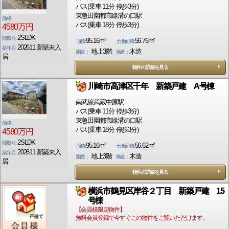
バス(乗車 11分 停歩3分)
東急田園都市線溝の口駅
価格:
バス(乗車 18分 停歩3分)
4580万円
2SLDK
間取り:
95.16m²
56.76m²
面積:
土地面積:
202611 新築未入
築年月:
地上3階
木造
階数：
構造：
居
物件の詳細を見る
川崎市高津区千年 新築戸建 A号棟
南武線武蔵中原駅
バス(乗車 11分 停歩3分)
東急田園都市線溝の口駅
価格:
バス(乗車 18分 停歩3分)
4580万円
2SLDK
間取り:
95.16m²
56.62m²
面積:
土地面積:
202611 新築未入
築年月:
地上3階
木造
階数：
構造：
居
物件の詳細を見る
横浜市鶴見区岸谷２丁目 新築戸建 15
号棟
【会員様限定物件】
無料会員登録で今すぐこの物件をご覧いただけます。