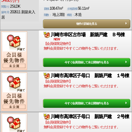
5480万円
2SLDK
間取り:
108.47m²
56.11m²
面積:
土地面積:
202611 新築未入
築年月:
地上3階
木造
階数：
構造：
居
物件の詳細を見る
川崎市幸区古市場 新築戸建 Ｂ号棟
NEW
【会員様限定物件】
無料会員登録で今すぐこの物件をご覧いただけます。
今すぐ会員登録して未公開物件を見る
川崎市高津区子母口 新築戸建 １号棟
【会員様限定物件】
無料会員登録で今すぐこの物件をご覧いただけます。
今すぐ会員登録して未公開物件を見る
川崎市高津区子母口 新築戸建 ２号棟
【会員様限定物件】
無料会員登録で今すぐこの物件をご覧いただけます。