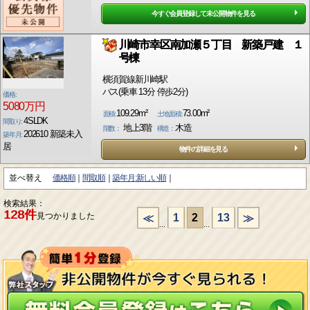
今すぐ会員登録して未公開物件を見る
川崎市幸区南加瀬５丁目 新築戸建 １
号棟
横須賀線新川崎駅
バス(乗車 13分 停歩2分)
価格:
5080万円
109.29m²
73.00m²
面積:
土地面積:
4SLDK
間取り:
地上3階
木造
階数：
構造：
202610 新築未入
築年月:
居
物件の詳細を見る
並べ替え
価格順
間取順
築年月:新しい順
検索結果：
128件
見つかりました
1
2
13
≪
≫
...
...