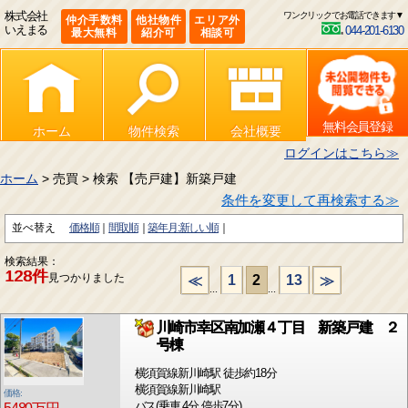
株式会社
ワンクリックでお電話できます▼
仲介手数料
他社物件
エリア外
いえまる
044-201-6130
最大無料
紹介可
相談可
無料会員登録
ホーム
物件検索
会社概要
ログインはこちら≫
ホーム
> 売買 > 検索 【売戸建】新築戸建
条件を変更して再検索する≫
並べ替え
価格順
間取順
築年月:新しい順
検索結果：
128件
見つかりました
1
2
13
≪
≫
...
...
川崎市幸区南加瀬４丁目 新築戸建 ２
号棟
横須賀線新川崎駅 徒歩約18分
横須賀線新川崎駅
価格:
バス(乗車 4分 停歩7分)