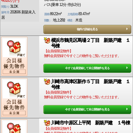
4820万円
バス(乗車 12分 停歩2分)
3LDK
間取り:
202606 新築未入
築年月:
89.22m²
83.47m²
面積:
土地面積:
居
地上2階
木造
階数：
構造：
物件の詳細を見る
横浜市鶴見区馬場２丁目 新築戸建 １
号棟
【会員様限定物件】
無料会員登録で今すぐこの物件をご覧いただけます。
今すぐ会員登録して未公開物件を見る
川崎市高津区新作５丁目 新築戸建 １
号棟
【会員様限定物件】
無料会員登録で今すぐこの物件をご覧いただけます。
今すぐ会員登録して未公開物件を見る
川崎市中原区上平間 新築戸建 １号棟
【会員様限定物件】