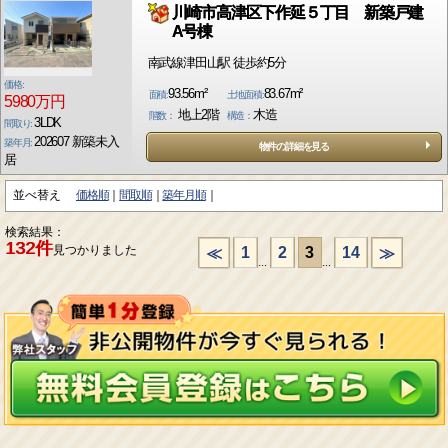
川崎市高津区下作延５丁目 新築戸建
A号棟
南武線津田山駅 徒歩約5分
価格:
93.56m²
83.67m²
面積:
土地面積:
5980万円
地上2階
木造
階数：
構造：
3LDK
間取り:
202607 新築未入
築年月:
物件の詳細を見る
居
並べ替え
価格順
間取順
築年月順
検索結果：
132件
見つかりました
1
2
3
14
≪
≫
...
...