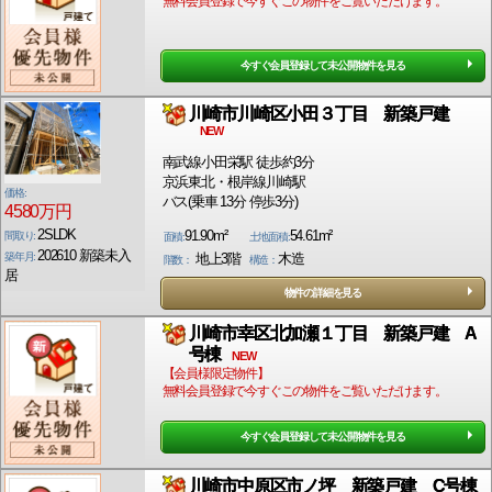
無料会員登録で今すぐこの物件をご覧いただけます。
今すぐ会員登録して未公開物件を見る
川崎市川崎区小田３丁目 新築戸建
NEW
南武線小田栄駅 徒歩約3分
京浜東北・根岸線川崎駅
価格:
バス(乗車 13分 停歩3分)
4580万円
2SLDK
91.90m²
54.61m²
間取り:
面積:
土地面積:
202610 新築未入
築年月:
地上3階
木造
階数：
構造：
居
物件の詳細を見る
川崎市幸区北加瀬１丁目 新築戸建 A
号棟
NEW
【会員様限定物件】
無料会員登録で今すぐこの物件をご覧いただけます。
今すぐ会員登録して未公開物件を見る
川崎市中原区市ノ坪 新築戸建 C号棟