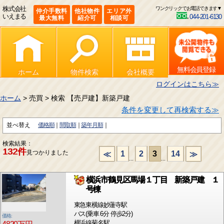
株式会社
ワンクリックでお電話できます▼
仲介手数料
他社物件
エリア外
いえまる
044-201-6130
最大無料
紹介可
相談可
無料会員登録
ホーム
物件検索
会社概要
ログインはこちら≫
ホーム
> 売買 > 検索 【売戸建】新築戸建
条件を変更して再検索する≫
並べ替え
価格順
間取順
築年月順
検索結果：
132件
見つかりました
1
2
3
14
≪
≫
...
...
横浜市鶴見区馬場１丁目 新築戸建 １
号棟
東急東横線妙蓮寺駅
バス(乗車 6分 停歩2分)
価格:
横浜線菊名駅