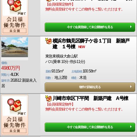
【会員様限定物件】
無料会員登録で今すぐこの物件をご覧いただけます。
今すぐ会員登録して未公開物件を見る
横浜市鶴見区獅子ケ谷１丁目 新築戸
建 １号棟
NEW
東急東横線大倉山駅
バス(乗車 10分 停歩11分)
価格:
4980万円
93.15m²
100.58m²
面積:
土地面積:
4LDK
間取り:
地上2階
木造
階数：
構造：
202612 新築未入
築年月:
居
物件の詳細を見る
川崎市幸区下平間 新築戸建 A号棟
【会員様限定物件】
無料会員登録で今すぐこの物件をご覧いただけます。
今すぐ会員登録して未公開物件を見る