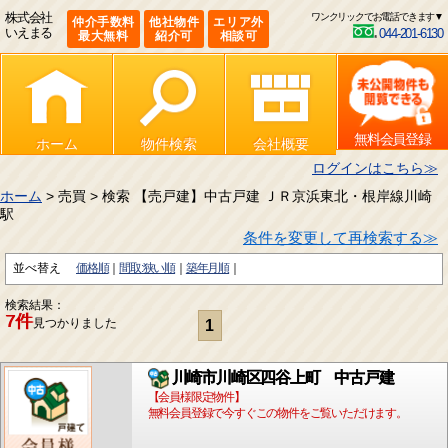
株式会社
ワンクリックでお電話できます▼
仲介手数料
他社物件
エリア外
いえまる
044-201-6130
最大無料
紹介可
相談可
無料会員登録
ホーム
物件検索
会社概要
ログインはこちら≫
ホーム
> 売買 > 検索 【売戸建】中古戸建 ＪＲ京浜東北・根岸線川崎
駅
条件を変更して再検索する≫
並べ替え
価格順
間取:狭い順
築年月順
検索結果：
7件
見つかりました
1
川崎市川崎区四谷上町 中古戸建
【会員様限定物件】
無料会員登録で今すぐこの物件をご覧いただけます。