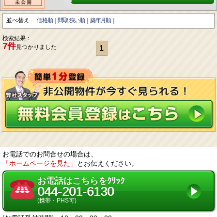
並べ替え
価格順
間取:狭い順
築年月順
検索結果：
7件
見つかりました
1
お電話でのお問合せの場合は、
「ホームページを見た」
とお伝えください。
お電話はこちらをｸﾘｯｸ
044-201-6130
(携帯・PHS可)