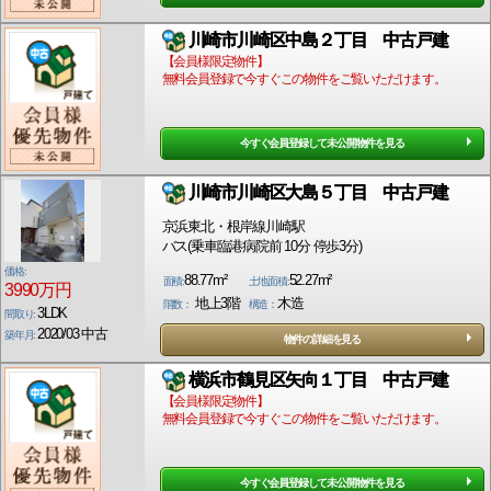
川崎市川崎区中島２丁目 中古戸建
【会員様限定物件】
無料会員登録で今すぐこの物件をご覧いただけます。
今すぐ会員登録して未公開物件を見る
川崎市川崎区大島５丁目 中古戸建
京浜東北・根岸線川崎駅
バス(乗車臨港病院前 10分 停歩3分)
価格:
88.77m²
52.27m²
面積:
土地面積:
3990万円
地上3階
木造
階数：
構造：
3LDK
間取り:
2020/03 中古
築年月:
物件の詳細を見る
横浜市鶴見区矢向１丁目 中古戸建
【会員様限定物件】
無料会員登録で今すぐこの物件をご覧いただけます。
今すぐ会員登録して未公開物件を見る