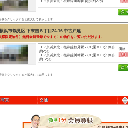
ＪＲ京浜東北・根岸線川崎駅 徒歩 約27分
画像をクリックすると拡大して表示します
横浜市鶴見区 下末吉５丁目24-16
中古戸建
員様限定物件】無料会員登録で今すぐこの物件をご覧いただけます。
ＪＲ京浜東北・根岸線鶴見駅 バス(乗車13分 停歩
価格
約2分)
ＪＲ京浜東北・根岸線川崎駅 バス(乗車13分 停歩
約12分)
画像をクリックすると拡大して表示します
件写真
交通