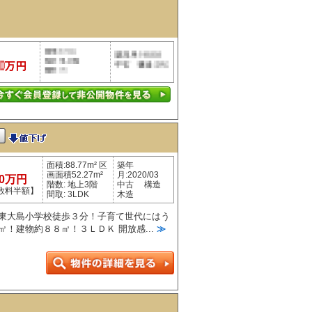
面積:88.77m² 区
築年
画面積52.27m²
月:2020/03
90万円
階数: 地上3階
中古 構造
数料半額】
間取: 3LDK
木造
 東大島小学校徒歩３分！子育て世代にはう
㎡！建物約８８㎡！３ＬＤＫ 開放感...
≫