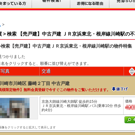
ム
>
買 > 検索 【売戸建】中古戸建 ＪＲ京浜東北・根岸線川崎駅の
>検索【売戸建】中古戸建ＪＲ京浜東北・根岸線川崎駅の物件特集
見つかりました
目名をクリックすると、順番に並び替えができます。
件写真
交通
川崎市川崎区 藤崎２丁目
中古戸建
員様限定物件】無料会員登録で今すぐこの物件をご覧いただけます。
価格
京急大師線川崎大師駅 徒歩約15分
ＪＲ京浜東北・根岸線川崎駅 バス(乗車10分 停歩
約4分)
画像をクリックすると拡大して表示します