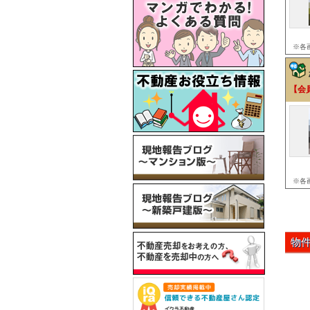
※各
【会
※各
物