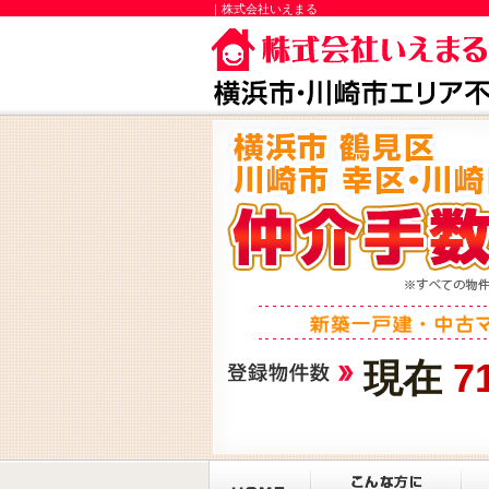
｜株式会社いえまる
現在
7