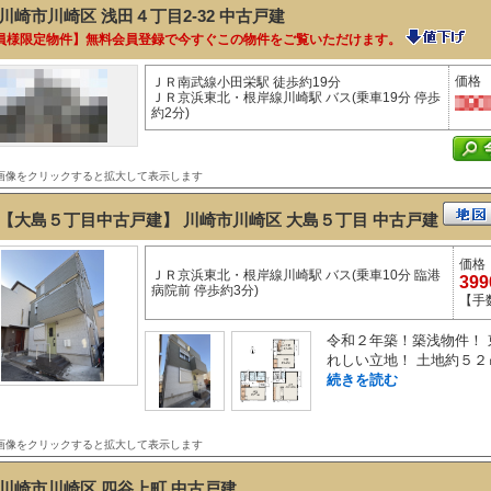
川崎市川崎区 浅田４丁目2-32
中古戸建
員様限定物件】無料会員登録で今すぐこの物件をご覧いただけます。
価格
ＪＲ南武線小田栄駅 徒歩約19分
ＪＲ京浜東北・根岸線川崎駅 バス(乗車19分 停歩
約2分)
画像をクリックすると拡大して表示します
【大島５丁目中古戸建】 川崎市川崎区 大島５丁目
中古戸建
価格
ＪＲ京浜東北・根岸線川崎駅 バス(乗車10分 臨港
39
病院前 停歩約3分)
【手
令和２年築！築浅物件！
れしい立地！ 土地約５２
続きを読む
画像をクリックすると拡大して表示します
川崎市川崎区 四谷上町
中古戸建