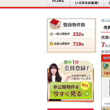
ホー
売
232
件
売買
7
719
件
件
各項
物
【会
※各