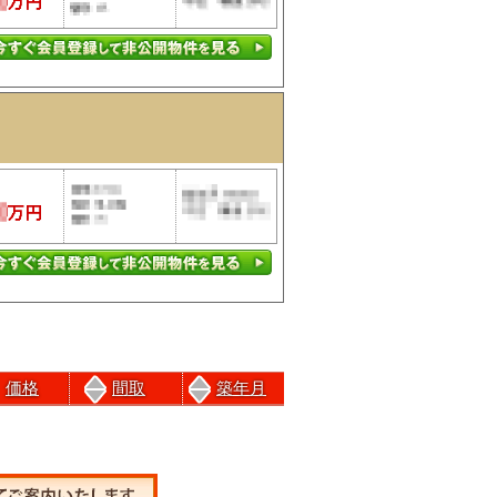
価格
間取
築年月
前のページにもどる