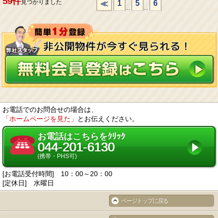
59件
見つかりました
1
5
6
≪
...
...
お電話でのお問合せの場合は、
「ホームページを見た」
とお伝えください。
お電話はこちらをｸﾘｯｸ
044-201-6130
(携帯・PHS可)
[お電話受付時間] 10：00～20：00
[定休日] 水曜日
ページトップに戻る