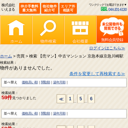
株式会社
ワンクリックでお電話できます▼
仲介手数料
他社物件
エリア外
いえまる
044-201-6130
最大無料
紹介可
相談可
無料会員登録
ホーム
物件検索
会社概要
ログインはこちら≫
ホーム
> 売買 > 検索 【売マン】中古マンション 京急本線京急川崎駅
検索結果：
物件がありませんでした。
条件を変更して再検索する≫
並べ替え
価格:高い順
間取順
築年月順
検索結果：
59件
見つかりました
1
5
6
≪
...
...
並べ替え
価格:高い順
間取順
築年月順
検索結果：