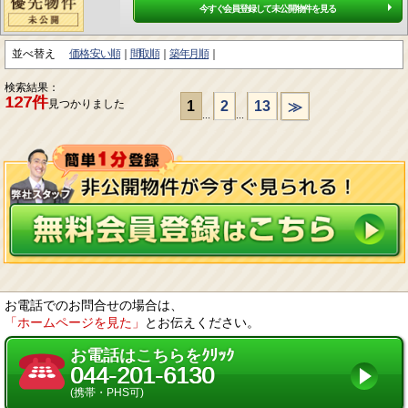
今すぐ会員登録して未公開物件を見る
並べ替え
価格:安い順
間取順
築年月順
検索結果：
127件
見つかりました
1
2
13
≫
...
...
お電話でのお問合せの場合は、
「ホームページを見た」
とお伝えください。
お電話はこちらをｸﾘｯｸ
044-201-6130
(携帯・PHS可)