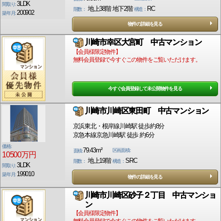
3LDK
間取り:
地上38階 地下2階
RC
階数：
構造：
200902
築年月:
物件の詳細を見る
川崎市幸区大宮町 中古マンション
【会員様限定物件】
無料会員登録で今すぐこの物件をご覧いただけます。
今すぐ会員登録して未公開物件を見る
川崎市川崎区東田町 中古マンション
京浜東北・根岸線川崎駅 徒歩約8分
京急本線京急川崎駅 徒歩 約6分
価格:
79.43m²
区画面積:
面積:
10500万円
地上19階
SRC
階数：
構造：
3LDK
間取り:
199010
築年月:
物件の詳細を見る
川崎市川崎区砂子２丁目 中古マンショ
ン
【会員様限定物件】