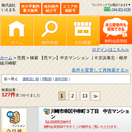
株式会社
ワンクリックでお電話できます▼
仲介手数料
他社物件
エリア外
いえまる
044-201-6130
最大無料
紹介可
相談可
無料会員登録
ホーム
物件検索
会社概要
ログインはこちら≫
ホーム
> 売買 > 検索 【売マン】中古マンション ＪＲ京浜東北・根岸
線川崎駅
条件を変更して再検索する≫
並べ替え
価格:安い順
間取順
築年月順
検索結果：
127件
見つかりました
1
2
13
≫
...
...
川崎市幸区中幸町３丁目 中古マンショ
ン
【会員様限定物件】
無料会員登録で今すぐこの物件をご覧いただけます。