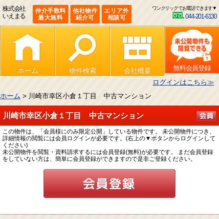
株式会社
ワンクリックでお電話できます▼
仲介手数料
他社物件
エリア外
いえまる
044-201-6130
最大無料
紹介可
相談可
無料会員登録
ホーム
物件検索
会社概要
ログインはこちら≫
ホーム
> 川崎市幸区小倉１丁目 中古マンション
川崎市幸区小倉１丁目 中古マンション
この物件は、「会員様にのみ限定公開」している物件です。 未公開物件につき、
詳細情報の閲覧には会員ログインが必要です。(右上の▼ボタンからログインして
ください)
未公開物件を閲覧・資料請求するには会員登録(無料)が必要です。 まだ会員登録
をしていない方は、簡単に会員登録ができますので是非ご登録ください。