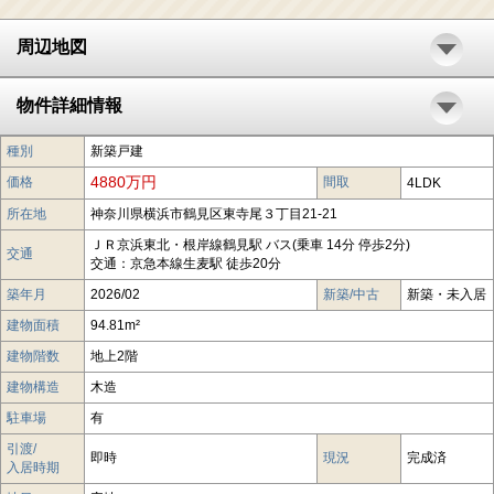
周辺地図
物件詳細情報
種別
新築戸建
4880万円
価格
間取
4LDK
所在地
神奈川県横浜市鶴見区東寺尾３丁目21-21
ＪＲ京浜東北・根岸線鶴見駅 バス(乗車 14分 停歩2分)
交通
交通：京急本線生麦駅 徒歩20分
築年月
2026/02
新築/中古
新築・未入居
建物面積
94.81m²
建物階数
地上2階
建物構造
木造
駐車場
有
引渡/
即時
現況
完成済
入居時期