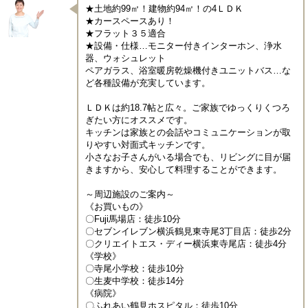
★土地約99㎡！建物約94㎡！の4ＬＤＫ

★カースペースあり！

★フラット３５適合

★設備・仕様…モニター付きインターホン、浄水
器、ウォシュレット

ペアガラス、浴室暖房乾燥機付きユニットバス…な
ど各種設備が充実しています。

ＬＤＫは約18.7帖と広々。ご家族でゆっくりくつろ
ぎたい方にオススメです。

キッチンは家族との会話やコミュニケーションが取
りやすい対面式キッチンです。

小さなお子さんがいる場合でも、リビングに目が届
きますから、安心して料理することができます。

～周辺施設のご案内～

《お買いもの》

〇Fuji馬場店：徒歩10分

〇セブンイレブン横浜鶴見東寺尾3丁目店：徒歩2分

〇クリエイトエス・ディー横浜東寺尾店：徒歩4分

《学校》

〇寺尾小学校：徒歩10分

〇生麦中学校：徒歩14分

《病院》

〇ふれあい鶴見ホスピタル：徒歩10分
