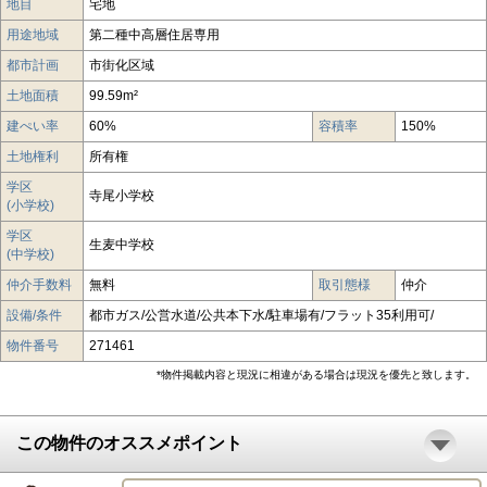
地目
宅地
用途地域
第二種中高層住居専用
都市計画
市街化区域
土地面積
99.59m²
建ぺい率
60%
容積率
150%
土地権利
所有権
学区
寺尾小学校
(小学校)
学区
生麦中学校
(中学校)
仲介手数料
無料
取引態様
仲介
設備/条件
都市ガス/公営水道/公共本下水/駐車場有/フラット35利用可/
物件番号
271461
*物件掲載内容と現況に相違がある場合は現況を優先と致します。
この物件のオススメポイント