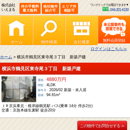
株式会社
ワンクリックでお電話できます▼
仲介手数料
他社物件
エリア外
いえまる
044-201-6130
最大無料
紹介可
相談可
無料会員登録
ホーム
物件検索
会社概要
ログインはこちら≫
ホーム
> 横浜市鶴見区東寺尾３丁目 新築戸建
横浜市鶴見区東寺尾３丁目 新築戸建
4880万円
価格：
4LDK
間取：
2026/02 新築・未入居
築年月：
94.81m²
面積：
ＪＲ京浜東北・根岸線鶴見駅 バス(乗車 14分 停歩2分)
交通：京急本線生麦駅 徒歩20分
この物件でお問合せする ≫