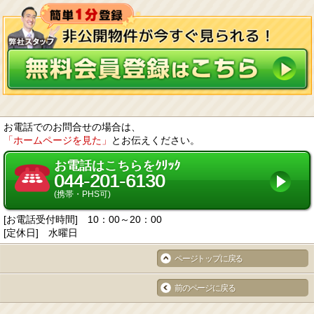
遵守するとともに、一般に公正妥当と認められる個人情報の取扱いに関する
慣行に準拠し、適切に取り扱います。
個人情報の取扱いに関する規程を明確にし、従業者へ周知徹底します。ま
た、取引先等に対しても適切に個人情報を取り扱うように要請します。
個人情報の取得に際しては、利用目的を特定して通知又は公表し、その利用
目的に従って個人情報を取り扱います。
個人情報の漏洩、紛失、改ざん等を防止するため、必要な対策を講じて適切
な管理を行います。
保有する個人情報について、お客様本人からの開示、訂正、削除、利用停止
の依頼を所定の窓口でお受けして、誠意をもって対応します。
2. 個人情報の預託
当社は、お客様との取引やサービスを提供するために個人情報に関する取扱
いを外部に委託することがあります。委託する場合には、適正な取扱いを確
お電話でのお問合せの場合は、
保するための契約締結、実施状況の点検などを行います。
「ホームページを見た」
とお伝えください。
3. 第三者への開示・提供
当社は、「2. 個人情報の預託」に記載した外部委託先への提供の場合及び以
下のいずれかに該当する場合を除き、個人情報を第三者へ開示又は提供しま
お電話はこちらをｸﾘｯｸ
せん。
044-201-6130
お客様ご本人の同意がある場合
統計的なデータなど本人を識別することができない状態で開示・提供する場
(携帯・PHS可)
合
法令に基づき開示・提供を求められた場合
[お電話受付時間] 10：00～20：00
人の生命、身体又は財産の保護のために必要な場合であって、お客様の同意
を得ることが困難である場合
[定休日] 水曜日
国又は地方公共団体等が公的な事務を実施するうえで、協力する必要がある
場合であって、お客様の同意を得ることにより当該事務の遂行に支障を及ぼ
ページトップに戻る
す恐れがある場合
次項4. に掲げる者に対して提供する場合
4. 個人情報の共同利用
前のページに戻る
当社は、下記の会社との間で個人データを共同利用いたします。
共同して利用する個人データの項目
お客様の氏名、生年月日、住所、電話番号、FAX番号、電子メールアドレス