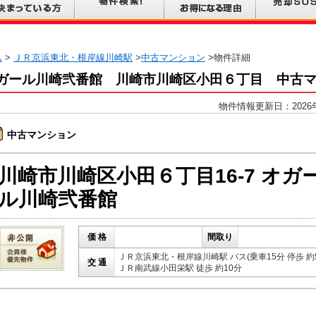
ム
>
ＪＲ京浜東北・根岸線川崎駅
>
中古マンション
>物件詳細
ガール川崎弐番館 川崎市川崎区小田６丁目 中古
物件情報更新日：2026
中古マンション
川崎市川崎区小田６丁目16-7 オガ
ル川崎弐番館
価 格
間取り
ＪＲ京浜東北・根岸線川崎駅 バス(乗車15分 停歩 約
交 通
ＪＲ南武線小田栄駅 徒歩 約10分