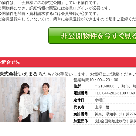
の物件は、「会員様にのみ限定公開」している物件です。
公開物件につき、詳細情報の閲覧には会員ログインが必要です。
公開物件を閲覧・資料請求するには会員登録が必要です。
だ会員登録をしていない方は、簡単に会員登録ができますので是非ご登録くだ
お問合せ先
株式会社いえまる
私たちがお手伝いします。お気軽にご連絡くださ
営業時間10：00～20：00
住所
〒210-0006 川崎市川
電話番号
TEL 044-201-6130 / FAX
定休日
水曜日
代表者
山岸 悟
免許番号
神奈川県知事（2）第276
加盟団体
(社)全国宅地建物取引業