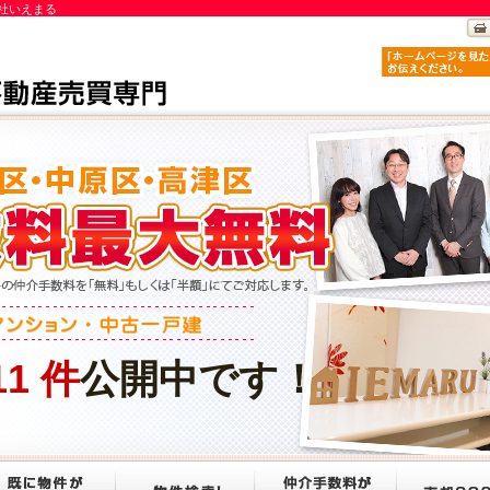
社いえまる
11
件
公開中です！