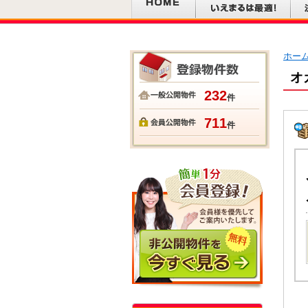
ホー
オ
232
件
711
件