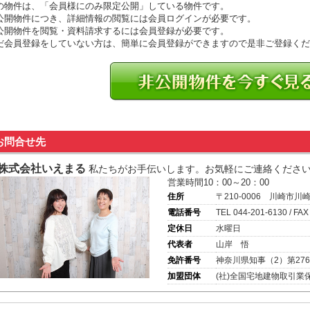
の物件は、「会員様にのみ限定公開」している物件です。
公開物件につき、詳細情報の閲覧には会員ログインが必要です。
公開物件を閲覧・資料請求するには会員登録が必要です。
だ会員登録をしていない方は、簡単に会員登録ができますので是非ご登録くだ
お問合せ先
株式会社いえまる
私たちがお手伝いします。お気軽にご連絡くださ
営業時間10：00～20：00
住所
〒210-0006 川崎市川
電話番号
TEL 044-201-6130 / FAX
定休日
水曜日
代表者
山岸 悟
免許番号
神奈川県知事（2）第276
加盟団体
(社)全国宅地建物取引業