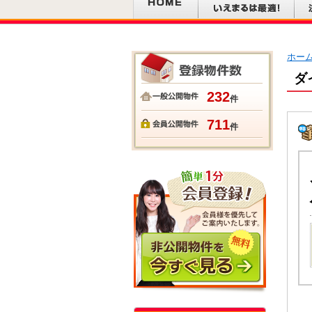
ホー
ダ
232
件
711
件