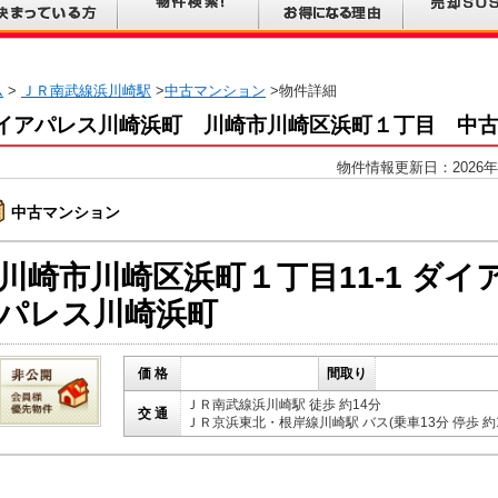
ム
>
ＪＲ南武線浜川崎駅
>
中古マンション
>物件詳細
イアパレス川崎浜町 川崎市川崎区浜町１丁目 中
物件情報更新日：2026年
中古マンション
川崎市川崎区浜町１丁目11-1 ダイ
パレス川崎浜町
価 格
間取り
ＪＲ南武線浜川崎駅 徒歩 約14分
交 通
ＪＲ京浜東北・根岸線川崎駅 バス(乗車13分 停歩 約