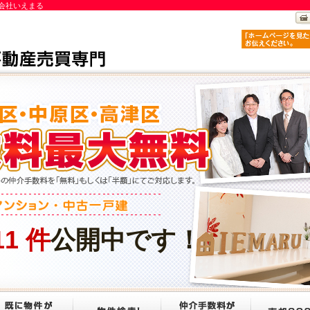
会社いえまる
11
件
公開中です！