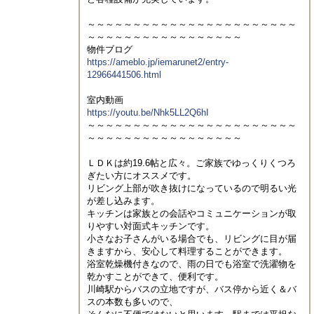
～～～～～～～～～～～～～～～～～～～～～～～
～～～～～～～～～～～～～～～～～

https://ameblo.jp/iemarunet2/entry-
12966441506.html
https://youtu.be/Nhk5LL2Q6hI

～～～～～～～～～～～～～～～～～～～～～～～
～～～～～～～～～～～～～～～～～

ＬＤＫは約19.6帖と広々。ご家族でゆっくりくつろ
ぎたい方にオススメです。

リビング上部が吹き抜けになっているので明るい光
が差し込みます。

キッチンは家族との会話やコミュニケーションが取
りやすい対面式キッチンです。

小さなお子さんがいる場合でも、リビングに目が届
きますから、安心して料理することができます。

浴室乾燥機付きなので、雨の日でも浴室で洗濯物を
乾かすことができて、便利です。

川崎駅からバスの立地ですが、バス停から近く＆バ
スの本数も多いので、
