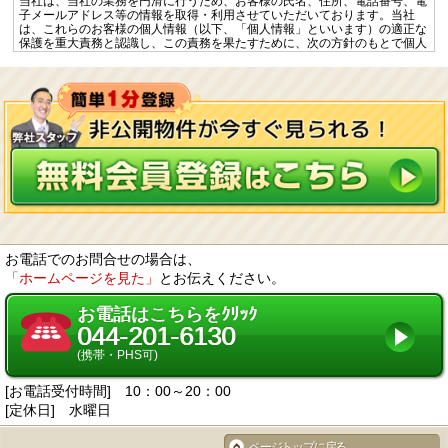
当社は、当社の業務を円滑に行うため、お客様の氏名、住所、電話番号、電
子メールアドレス等の情報を取得・利用させていただいております。当社
は、これらのお客様の個人情報（以下、「個人情報」といいます）の適正な
保護を重大責務と認識し、この責務を果たすために、次の方針のもとで個人
情報を取り扱います。
個人情報に適用される「個人情報の保護に関する法律」その他の関係法令を
遵守するとともに、一般に公正妥当と認められる個人情報の取扱いに関する
慣行に準拠し、適切に取り扱います。
個人情報の取扱いに関する規程を明確にし、従業者へ周知徹底します。ま
た、取引先等に対しても適切に個人情報を取り扱うように要請します。
個人情報の取得に際しては、利用目的を特定して通知又は公表し、その利用
目的に従って個人情報を取り扱います。
個人情報の漏洩、紛失、改ざん等を防止するため、必要な対策を講じて適切
な管理を行います。
保有する個人情報について、お客様本人からの開示、訂正、削除、利用停止
の依頼を所定の窓口でお受けして、誠意をもって対応します。
2. 個人情報の預託
当社は、お客様との取引やサービスを提供するために個人情報に関する取扱
いを外部に委託することがあります。委託する場合には、適正な取扱いを確
お電話でのお問合せの場合は、
保するための契約締結、実施状況の点検などを行います。
「ホームページを見た」
とお伝えください。
3. 第三者への開示・提供
当社は、「2. 個人情報の預託」に記載した外部委託先への提供の場合及び以
下のいずれかに該当する場合を除き、個人情報を第三者へ開示又は提供しま
お電話はこちらをｸﾘｯｸ
せん。
044-201-6130
お客様ご本人の同意がある場合
統計的なデータなど本人を識別することができない状態で開示・提供する場
(携帯・PHS可)
合
法令に基づき開示・提供を求められた場合
[お電話受付時間] 10：00～20：00
人の生命、身体又は財産の保護のために必要な場合であって、お客様の同意
を得ることが困難である場合
[定休日] 水曜日
国又は地方公共団体等が公的な事務を実施するうえで、協力する必要がある
場合であって、お客様の同意を得ることにより当該事務の遂行に支障を及ぼ
ページトップに戻る