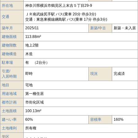
所在地
神奈川県横浜市鶴見区上末吉５丁目29-9
ＪＲ南武線尻手駅 バス(乗車 20分 停歩3分)
交通
交通：東急東横線綱島駅 バス(乗車 17分 停歩3分)
築年月
2025/11
新築/中古
新築・未入居
建物面積
113.88m²
建物階数
地上2階
建物構造
木造
駐車場
有 （2台分）
引渡/
即時
現況
完成済
入居時期
地目
宅地
用途地域
第一種住居
都市計画
市街化区域
土地面積
100.13m²
建ぺい率
60%
容積率
160%
土地権利
所有権
学区