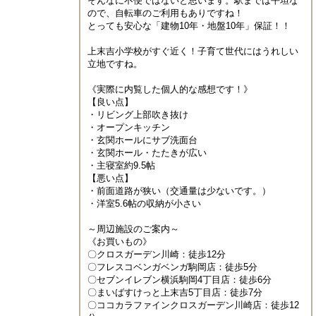
そんなに不便ではないと思います。駅までは平坦な
ので、自転車のご利用もありですね！

とっても安心な「建物10年・地盤10年」保証！！

上末吉小学校がすぐ近く！子育て世代にはうれしい
立地ですね。

《実際に内覧した個人的な感想です！》

【良い点】

・リビング上部吹き抜け

・オープンキッチン

・玄関ホールにサブ洗面台

・玄関ホール・たたきが広い

・主寝室約9.5帖

【悪い点】

・前面道路が狭い（交通量は少ないです。）

・洋室5.6帖の収納が小さい

～周辺施設のご案内～

《お買いもの》

〇クロスガーデン川崎：徒歩12分

〇フレスコベンガベンガ駒岡店：徒歩5分

〇セブンイレブン横浜駒岡4丁目店：徒歩6分

〇まいばすけっと上末吉5丁目店：徒歩7分

〇ココカラファインクロスガーデン川崎店：徒歩12