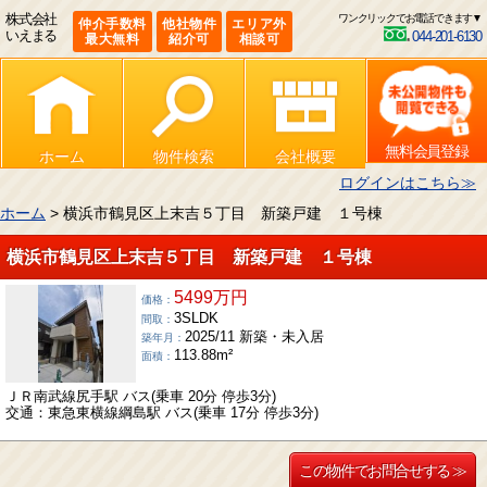
株式会社
ワンクリックでお電話できます▼
仲介手数料
他社物件
エリア外
いえまる
044-201-6130
最大無料
紹介可
相談可
無料会員登録
ホーム
物件検索
会社概要
ログインはこちら≫
ホーム
> 横浜市鶴見区上末吉５丁目 新築戸建 １号棟
横浜市鶴見区上末吉５丁目 新築戸建 １号棟
5499万円
価格：
3SLDK
間取：
2025/11 新築・未入居
築年月：
113.88m²
面積：
ＪＲ南武線尻手駅 バス(乗車 20分 停歩3分)
交通：東急東横線綱島駅 バス(乗車 17分 停歩3分)
この物件でお問合せする ≫