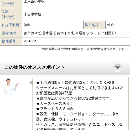
上末吉小学校
(小学校)
学区
末吉中学校
(中学校)
仲介手数料
無料
取引態様
仲介
設備/条件
都市ガス/公営水道/公共本下水/駐車場有/フラット35利用可/
物件番号
273772
*物件掲載内容と現況に相違がある場合は現況を優先と致します。
この物件のオススメポイント
★土地約100㎡！建物約113㎡！の2ＬＤＫ+2Ｓ

※サービスルームはお部屋として利用できますので
お部屋数は実質4部屋

★敷地が広いからできる贅沢な2階建てです。

★カースペースあり！

★フラット３５Ｓ適合

★設備・仕様…モニター付きインターホン、浄水
器、食洗機、ウォシュレット

ペアガラス、浴室暖房乾燥機付きユニットバス…な
ど各種設備が充実しています。
