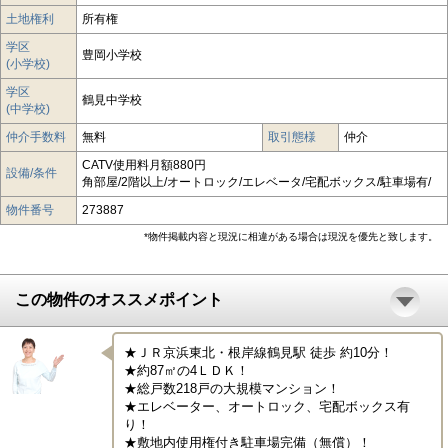
土地権利
所有権
学区
豊岡小学校
(小学校)
学区
鶴見中学校
(中学校)
仲介手数料
無料
取引態様
仲介
CATV使用料月額880円
設備/条件
角部屋/2階以上/オートロック/エレベータ/宅配ボックス/駐車場有/
物件番号
273887
*物件掲載内容と現況に相違がある場合は現況を優先と致します。
この物件のオススメポイント
★ＪＲ京浜東北・根岸線鶴見駅 徒歩 約10分！

★約87㎡の4ＬＤＫ！

★総戸数218戸の大規模マンション！

★エレベーター、オートロック、宅配ボックス有
り！

★敷地内使用権付き駐車場完備（無償）！
