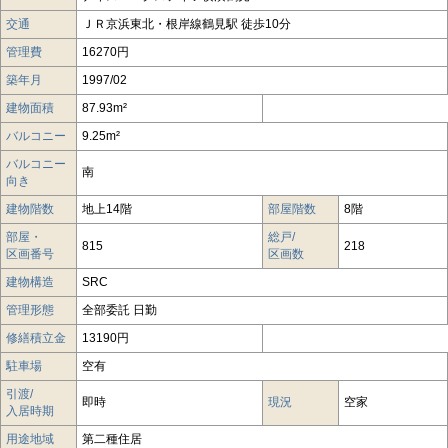
交通
ＪＲ京浜東北・根岸線鶴見駅 徒歩10分
管理費
16270円
築年月
1997/02
建物面積
87.93m²
バルコニー
9.25m²
バルコニー
南
向き
建物階数
地上14階
部屋階数
8階
部屋・
総戸/
815
218
区画番号
区画数
建物構造
SRC
管理形態
全部委託 日勤
修繕積立金
13190円
駐車場
空有
引渡/
即時
現況
空家
入居時期
用途地域
第二種住居