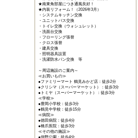
★南東角部屋につき通風良好！

★内装リフォーム！（2026年3月）

・システムキッチン交換

・ユニットバス交換

・トイレ交換（ウォシュレット）

・洗面台交換

・フローリング張替

・クロス張替

・建具交換

・照明器具設置

・洗濯防水パン交換　等

～周辺施設のご案内～

≪お買いもの≫

●ファミリーマート 鶴見みかど店：徒歩2分

●クリシマ（スーパーマーケット）：徒歩3分

●トミヤ（スーパーマーケット）：徒歩3分

≪学校≫

●豊岡小学校：徒歩3分

●鶴見中学校：徒歩15分

≪病院≫

●徳田病院：徒歩4分

●橋爪医院：徒歩3分

≪その他の施設≫

●佃野公園：徒歩4分
