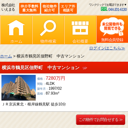
株式会社
ワンクリックでお電話できます▼
仲介手数料
他社物件
エリア外
いえまる
044-201-6130
最大無料
紹介可
相談可
無料会員登録
ホーム
物件検索
会社概要
ログインはこちら≫
ホーム
> 横浜市鶴見区佃野町 中古マンション
横浜市鶴見区佃野町 中古マンション
UP
7280万円
価格：
4LDK
間取：
1997/02
築年月：
87.93m²
面積：
ＪＲ京浜東北・根岸線鶴見駅 徒歩10分
この物件でお問合せする ≫