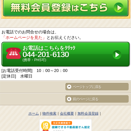
目的に従って個人情報を取り扱います。
個人情報の漏洩、紛失、改ざん等を防止するため、必要な対策を講じて適切
な管理を行います。
保有する個人情報について、お客様本人からの開示、訂正、削除、利用停止
の依頼を所定の窓口でお受けして、誠意をもって対応します。
2. 個人情報の預託
当社は、お客様との取引やサービスを提供するために個人情報に関する取扱
いを外部に委託することがあります。委託する場合には、適正な取扱いを確
お電話でのお問合せの場合は、
保するための契約締結、実施状況の点検などを行います。
「ホームページを見た」
とお伝えください。
3. 第三者への開示・提供
当社は、「2. 個人情報の預託」に記載した外部委託先への提供の場合及び以
下のいずれかに該当する場合を除き、個人情報を第三者へ開示又は提供しま
お電話はこちらをｸﾘｯｸ
せん。
044-201-6130
お客様ご本人の同意がある場合
統計的なデータなど本人を識別することができない状態で開示・提供する場
(携帯・PHS可)
合
法令に基づき開示・提供を求められた場合
[お電話受付時間] 10：00～20：00
人の生命、身体又は財産の保護のために必要な場合であって、お客様の同意
を得ることが困難である場合
[定休日] 水曜日
国又は地方公共団体等が公的な事務を実施するうえで、協力する必要がある
場合であって、お客様の同意を得ることにより当該事務の遂行に支障を及ぼ
ページトップに戻る
す恐れがある場合
次項4. に掲げる者に対して提供する場合
4. 個人情報の共同利用
前のページに戻る
当社は、下記の会社との間で個人データを共同利用いたします。
共同して利用する個人データの項目
お客様の氏名、生年月日、住所、電話番号、FAX番号、電子メールアドレス
等
ホーム
物件検索
会社概要
無料会員登録
共同して利用する者の範囲
当社及び当社子会社
当社グループ各社FC（フランチャイズ）事業における加盟企業各社
5. 開示