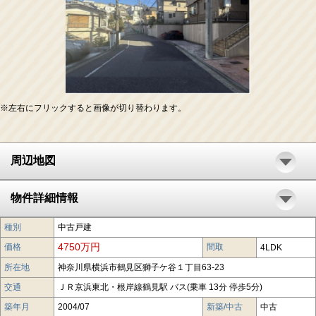
※左右にフリックすると画像が切り替わります。
周辺地図
物件詳細情報
種別
中古戸建
4750万円
価格
間取
4LDK
所在地
神奈川県横浜市鶴見区獅子ケ谷１丁目63-23
交通
ＪＲ京浜東北・根岸線鶴見駅 バス(乗車 13分 停歩5分)
築年月
2004/07
新築/中古
中古