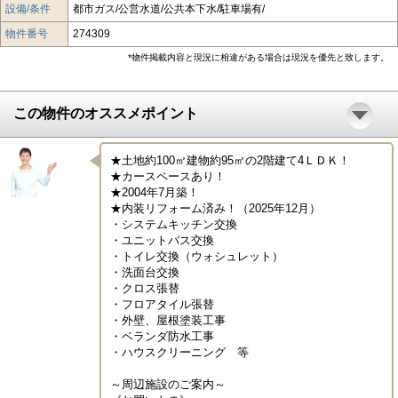
設備/条件
都市ガス/公営水道/公共本下水/駐車場有/
物件番号
274309
*物件掲載内容と現況に相違がある場合は現況を優先と致します。
この物件のオススメポイント
★土地約100㎡建物約95㎡の2階建て4ＬＤＫ！

★カースペースあり！

★2004年7月築！

★内装リフォーム済み！（2025年12月）

・システムキッチン交換

・ユニットバス交換

・トイレ交換（ウォシュレット）

・洗面台交換

・クロス張替

・フロアタイル張替

・外壁、屋根塗装工事

・ベランダ防水工事

・ハウスクリーニング　等　

～周辺施設のご案内～
