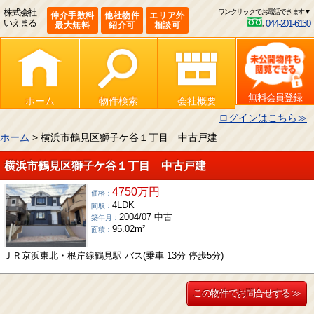
株式会社
ワンクリックでお電話できます▼
仲介手数料
他社物件
エリア外
いえまる
044-201-6130
最大無料
紹介可
相談可
無料会員登録
ホーム
物件検索
会社概要
ログインはこちら≫
ホーム
> 横浜市鶴見区獅子ケ谷１丁目 中古戸建
横浜市鶴見区獅子ケ谷１丁目 中古戸建
4750万円
価格：
4LDK
間取：
2004/07 中古
築年月：
95.02m²
面積：
ＪＲ京浜東北・根岸線鶴見駅 バス(乗車 13分 停歩5分)
この物件でお問合せする ≫