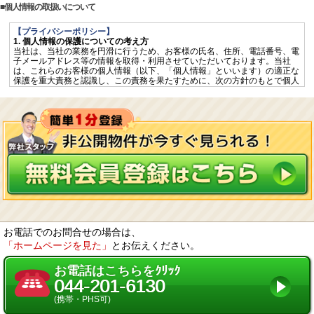
個人情報の取扱いについて
【プライバシーポリシー】
1. 個人情報の保護についての考え方
当社は、当社の業務を円滑に行うため、お客様の氏名、住所、電話番号、電
子メールアドレス等の情報を取得・利用させていただいております。当社
は、これらのお客様の個人情報（以下、「個人情報」といいます）の適正な
保護を重大責務と認識し、この責務を果たすために、次の方針のもとで個人
情報を取り扱います。
個人情報に適用される「個人情報の保護に関する法律」その他の関係法令を
遵守するとともに、一般に公正妥当と認められる個人情報の取扱いに関する
慣行に準拠し、適切に取り扱います。
個人情報の取扱いに関する規程を明確にし、従業者へ周知徹底します。ま
た、取引先等に対しても適切に個人情報を取り扱うように要請します。
個人情報の取得に際しては、利用目的を特定して通知又は公表し、その利用
目的に従って個人情報を取り扱います。
個人情報の漏洩、紛失、改ざん等を防止するため、必要な対策を講じて適切
な管理を行います。
保有する個人情報について、お客様本人からの開示、訂正、削除、利用停止
の依頼を所定の窓口でお受けして、誠意をもって対応します。
2. 個人情報の預託
当社は、お客様との取引やサービスを提供するために個人情報に関する取扱
いを外部に委託することがあります。委託する場合には、適正な取扱いを確
お電話でのお問合せの場合は、
保するための契約締結、実施状況の点検などを行います。
「ホームページを見た」
とお伝えください。
3. 第三者への開示・提供
当社は、「2. 個人情報の預託」に記載した外部委託先への提供の場合及び以
下のいずれかに該当する場合を除き、個人情報を第三者へ開示又は提供しま
お電話はこちらをｸﾘｯｸ
せん。
044-201-6130
お客様ご本人の同意がある場合
統計的なデータなど本人を識別することができない状態で開示・提供する場
(携帯・PHS可)
合