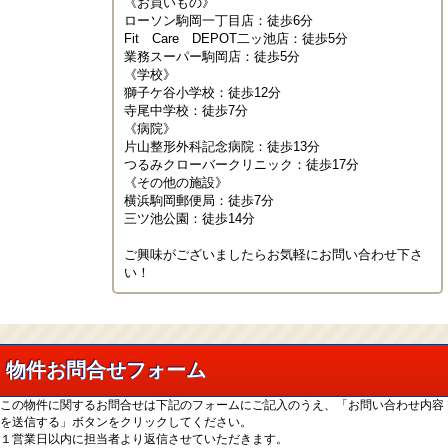
《お買いもの》

ローソン駒岡一丁目店：徒歩6分

Fit　Care　DEPOT二ッ池店：徒歩5分

業務スーパー駒岡店：徒歩5分

《学校》

獅子ケ谷小学校：徒歩12分

寺尾中学校：徒歩7分

《病院》

片山整形外科記念病院：徒歩13分

つるみクローバークリニック：徒歩17分

《その他の施設》

横浜駒岡郵便局：徒歩7分

三ツ池公園：徒歩14分

ご興味がございましたらお気軽にお問い合わせ下さ
い！
物件お問合せフォーム
この物件に関するお問合せは下記のフォームにご記入のうえ、「お問い合わせ内容
を送信する」ボタンをクリックしてください。
１営業日以内に担当者より返信させていただきます。