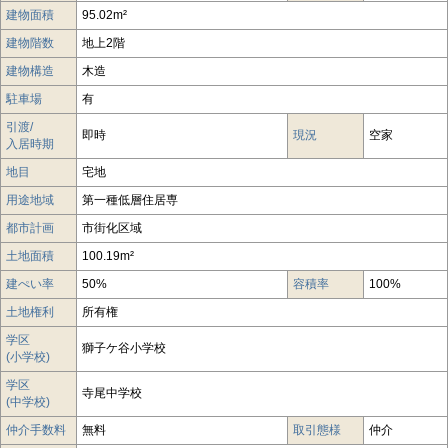
建物面積
95.02m²
建物階数
地上2階
建物構造
木造
駐車場
有
引渡/
即時
現況
空家
入居時期
地目
宅地
用途地域
第一種低層住居専
都市計画
市街化区域
土地面積
100.19m²
建ぺい率
50%
容積率
100%
土地権利
所有権
学区
獅子ケ谷小学校
(小学校)
学区
寺尾中学校
(中学校)
仲介手数料
無料
取引態様
仲介