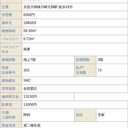
交通
京急大師線川崎大師駅 徒歩19分
管理費
6300円
築年月
1980/03
建物面積
56.30m²
バルコニー
6.72m²
バルコニー
南東
向き
建物階数
地上7階
部屋階数
3階
部屋・
総戸/
303
72
区画番号
区画数
建物構造
SRC
管理形態
全部委託
修繕積立金
13230円
駐車場
13000円
引渡/
即時
現況
空家
入居時期
用途地域
第二種住居