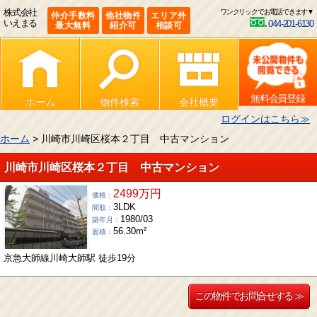
株式会社
ワンクリックでお電話できます▼
仲介手数料
他社物件
エリア外
いえまる
044-201-6130
最大無料
紹介可
相談可
無料会員登録
ホーム
物件検索
会社概要
ログインはこちら≫
ホーム
> 川崎市川崎区桜本２丁目 中古マンション
川崎市川崎区桜本２丁目 中古マンション
2499万円
価格：
3LDK
間取：
1980/03
築年月：
56.30m²
面積：
京急大師線川崎大師駅 徒歩19分
この物件でお問合せする ≫