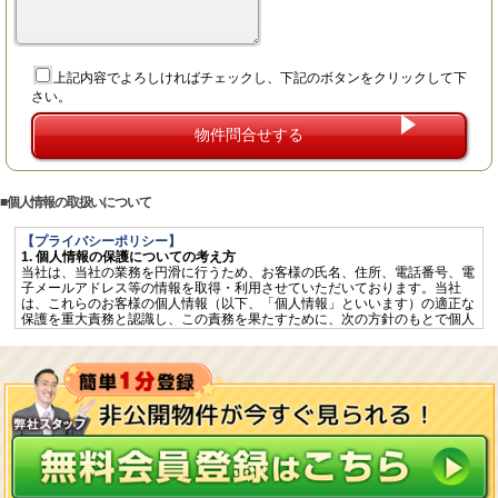
上記内容でよろしければチェックし、下記のボタンをクリックして下
さい。
個人情報の取扱いについて
【プライバシーポリシー】
1. 個人情報の保護についての考え方
当社は、当社の業務を円滑に行うため、お客様の氏名、住所、電話番号、電
子メールアドレス等の情報を取得・利用させていただいております。当社
は、これらのお客様の個人情報（以下、「個人情報」といいます）の適正な
保護を重大責務と認識し、この責務を果たすために、次の方針のもとで個人
情報を取り扱います。
個人情報に適用される「個人情報の保護に関する法律」その他の関係法令を
遵守するとともに、一般に公正妥当と認められる個人情報の取扱いに関する
慣行に準拠し、適切に取り扱います。
個人情報の取扱いに関する規程を明確にし、従業者へ周知徹底します。ま
た、取引先等に対しても適切に個人情報を取り扱うように要請します。
個人情報の取得に際しては、利用目的を特定して通知又は公表し、その利用
目的に従って個人情報を取り扱います。
個人情報の漏洩、紛失、改ざん等を防止するため、必要な対策を講じて適切
な管理を行います。
保有する個人情報について、お客様本人からの開示、訂正、削除、利用停止