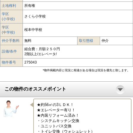
土地権利
所有権
学区
さくら小学校
(小学校)
学区
桜本中学校
(中学校)
仲介手数料
無料
取引態様
仲介
組合費：月額２５０円
設備/条件
2階以上/エレベータ/
物件番号
275043
*物件掲載内容と現況に相違がある場合は現況を優先と致します。
この物件のオススメポイント
★約56㎡の3ＬＤＫ！

★エレベーター有り！

★内装リフォーム済み！

・システムキッチン交換

・ユニットバス交換

・トイレ交換（ウォシュレット）
