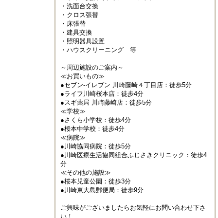
・洗面台交換

・クロス張替

・床張替

・建具交換

・照明器具設置

・ハウスクリーニング　等

～周辺施設のご案内～

≪お買いもの≫

●セブン-イレブン 川崎藤崎４丁目店：徒歩5分

●ライフ川崎桜本店：徒歩4分

●スギ薬局 川崎藤崎店：徒歩5分

≪学校≫

●さくら小学校：徒歩4分

●桜本中学校：徒歩4分

≪病院≫

●川崎協同病院：徒歩5分

●川崎医療生活協同組合ふじさきクリニック：徒歩4
分

≪その他の施設≫

●桜本児童公園：徒歩3分

●川崎東大島郵便局：徒歩9分

ご興味がございましたらお気軽にお問い合わせ下さ
い！