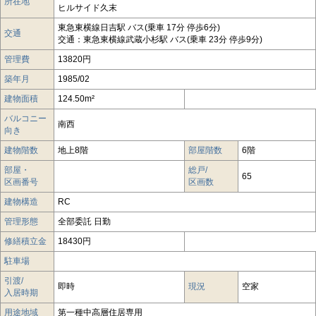
所在地
ヒルサイド久末
東急東横線日吉駅 バス(乗車 17分 停歩6分)
交通
交通：東急東横線武蔵小杉駅 バス(乗車 23分 停歩9分)
管理費
13820円
築年月
1985/02
建物面積
124.50m²
バルコニー
南西
向き
建物階数
地上8階
部屋階数
6階
部屋・
総戸/
65
区画番号
区画数
建物構造
RC
管理形態
全部委託 日勤
修繕積立金
18430円
駐車場
引渡/
即時
現況
空家
入居時期
用途地域
第一種中高層住居専用