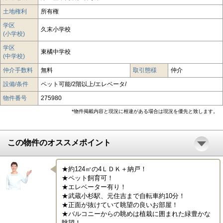
土地権利
所有権
学区
久末小学校
(小学校)
学区
東橘中学校
(中学校)
仲介手数料
無料
取引態様
仲介
設備/条件
ペット可能/2階以上/エレベータ/
物件番号
275980
*物件掲載内容と現況に相違がある場合は現況を優先と致します。
この物件のオススメポイント
★約124㎡の4ＬＤＫ＋納戸！

★ペット飼育可！

★エレベーター有り！

★武蔵小杉駅、元住吉まで自転車約10分！

★正面が抜けていて眺望の良いお部屋！

★バルコニーからの眺めは植栽に囲まれた緑豊かな
眺望！
