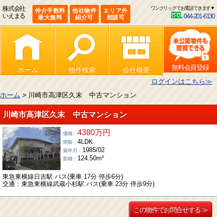
株式会社
ワンクリックでお電話できます▼
仲介手数料
他社物件
エリア外
いえまる
044-201-6130
最大無料
紹介可
相談可
無料会員登録
ホーム
物件検索
会社概要
ログインはこちら≫
ホーム
> 川崎市高津区久末 中古マンション
川崎市高津区久末 中古マンション
4380万円
価格：
4LDK
間取：
1985/02
築年月：
124.50m²
面積：
東急東横線日吉駅 バス(乗車 17分 停歩6分)
交通：東急東横線武蔵小杉駅 バス(乗車 23分 停歩9分)
この物件でお問合せする ≫