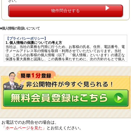
さい。
個人情報の取扱いについて
【プライバシーポリシー】
1. 個人情報の保護についての考え方
当社は、当社の業務を円滑に行うため、お客様の氏名、住所、電話番号、電
子メールアドレス等の情報を取得・利用させていただいております。当社
は、これらのお客様の個人情報（以下、「個人情報」といいます）の適正な
保護を重大責務と認識し、この責務を果たすために、次の方針のもとで個人
情報を取り扱います。
個人情報に適用される「個人情報の保護に関する法律」その他の関係法令を
遵守するとともに、一般に公正妥当と認められる個人情報の取扱いに関する
慣行に準拠し、適切に取り扱います。
個人情報の取扱いに関する規程を明確にし、従業者へ周知徹底します。ま
た、取引先等に対しても適切に個人情報を取り扱うように要請します。
個人情報の取得に際しては、利用目的を特定して通知又は公表し、その利用
目的に従って個人情報を取り扱います。
個人情報の漏洩、紛失、改ざん等を防止するため、必要な対策を講じて適切
な管理を行います。
保有する個人情報について、お客様本人からの開示、訂正、削除、利用停止
の依頼を所定の窓口でお受けして、誠意をもって対応します。
2. 個人情報の預託
当社は、お客様との取引やサービスを提供するために個人情報に関する取扱
いを外部に委託することがあります。委託する場合には、適正な取扱いを確
お電話でのお問合せの場合は、
保するための契約締結、実施状況の点検などを行います。
「ホームページを見た」
とお伝えください。
3. 第三者への開示・提供