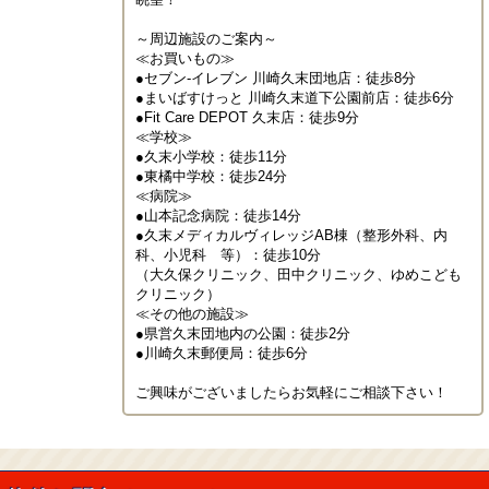
～周辺施設のご案内～

≪お買いもの≫

●セブン-イレブン 川崎久末団地店：徒歩8分

●まいばすけっと 川崎久末道下公園前店：徒歩6分

●Fit Care DEPOT 久末店：徒歩9分

≪学校≫

●久末小学校：徒歩11分

●東橘中学校：徒歩24分

≪病院≫

●山本記念病院：徒歩14分

●久末メディカルヴィレッジAB棟（整形外科、内
科、小児科　等）：徒歩10分

（大久保クリニック、田中クリニック、ゆめこども
クリニック）

≪その他の施設≫

●県営久末団地内の公園：徒歩2分

●川崎久末郵便局：徒歩6分

ご興味がございましたらお気軽にご相談下さい！