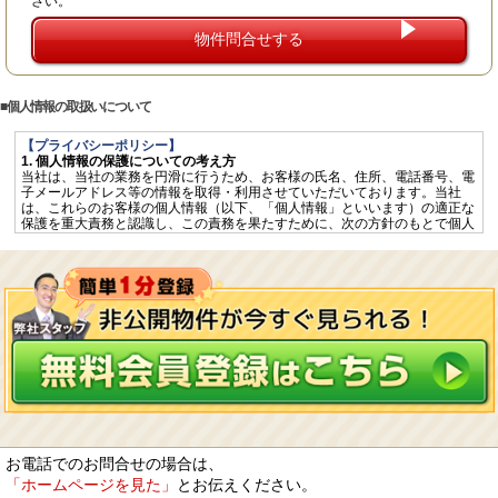
さい。
個人情報の取扱いについて
【プライバシーポリシー】
1. 個人情報の保護についての考え方
当社は、当社の業務を円滑に行うため、お客様の氏名、住所、電話番号、電
子メールアドレス等の情報を取得・利用させていただいております。当社
は、これらのお客様の個人情報（以下、「個人情報」といいます）の適正な
保護を重大責務と認識し、この責務を果たすために、次の方針のもとで個人
情報を取り扱います。
個人情報に適用される「個人情報の保護に関する法律」その他の関係法令を
遵守するとともに、一般に公正妥当と認められる個人情報の取扱いに関する
慣行に準拠し、適切に取り扱います。
個人情報の取扱いに関する規程を明確にし、従業者へ周知徹底します。ま
た、取引先等に対しても適切に個人情報を取り扱うように要請します。
個人情報の取得に際しては、利用目的を特定して通知又は公表し、その利用
目的に従って個人情報を取り扱います。
個人情報の漏洩、紛失、改ざん等を防止するため、必要な対策を講じて適切
な管理を行います。
保有する個人情報について、お客様本人からの開示、訂正、削除、利用停止
の依頼を所定の窓口でお受けして、誠意をもって対応します。
2. 個人情報の預託
当社は、お客様との取引やサービスを提供するために個人情報に関する取扱
いを外部に委託することがあります。委託する場合には、適正な取扱いを確
お電話でのお問合せの場合は、
保するための契約締結、実施状況の点検などを行います。
「ホームページを見た」
とお伝えください。
3. 第三者への開示・提供