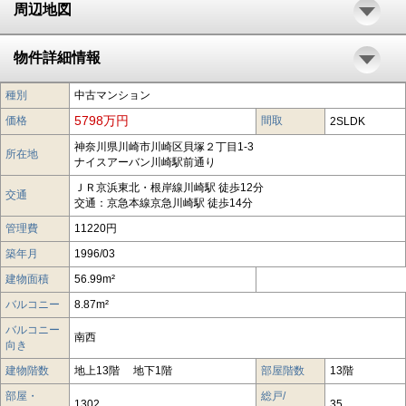
周辺地図
物件詳細情報
種別
中古マンション
5798万円
価格
間取
2SLDK
神奈川県川崎市川崎区貝塚２丁目1-3
所在地
ナイスアーバン川崎駅前通り
ＪＲ京浜東北・根岸線川崎駅 徒歩12分
交通
交通：京急本線京急川崎駅 徒歩14分
管理費
11220円
築年月
1996/03
建物面積
56.99m²
バルコニー
8.87m²
バルコニー
南西
向き
建物階数
地上13階 地下1階
部屋階数
13階
部屋・
総戸/
1302
35