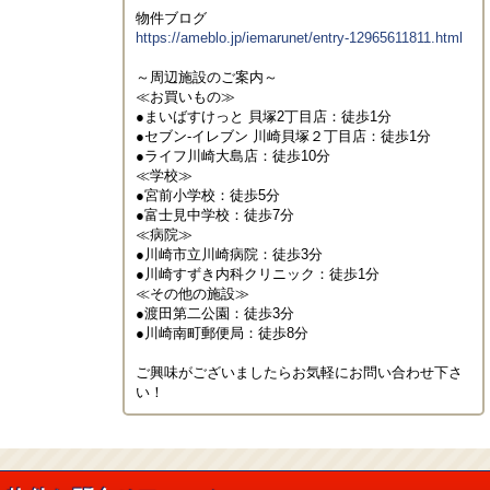
https://ameblo.jp/iemarunet/entry-12965611811.html
～周辺施設のご案内～

≪お買いもの≫

●まいばすけっと 貝塚2丁目店：徒歩1分

●セブン-イレブン 川崎貝塚２丁目店：徒歩1分

●ライフ川崎大島店：徒歩10分

≪学校≫

●宮前小学校：徒歩5分

●富士見中学校：徒歩7分

≪病院≫

●川崎市立川崎病院：徒歩3分

●川崎すずき内科クリニック：徒歩1分

≪その他の施設≫

●渡田第二公園：徒歩3分

●川崎南町郵便局：徒歩8分

ご興味がございましたらお気軽にお問い合わせ下さ
い！