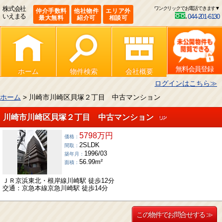
株式会社
ワンクリックでお電話できます▼
仲介手数料
他社物件
エリア外
いえまる
044-201-6130
最大無料
紹介可
相談可
無料会員登録
ホーム
物件検索
会社概要
ログインはこちら≫
ホーム
> 川崎市川崎区貝塚２丁目 中古マンション
川崎市川崎区貝塚２丁目 中古マンション
UP
5798万円
価格：
2SLDK
間取：
1996/03
築年月：
56.99m²
面積：
ＪＲ京浜東北・根岸線川崎駅 徒歩12分
交通：京急本線京急川崎駅 徒歩14分
この物件でお問合せする ≫