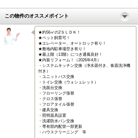
この物件のオススメポイント
★約56㎡の2ＳＬＤＫ！

★ペット飼育可！

★エレベーター、オートロック有り！

★敷地内駐車場空き有り！

★最上階（13階）につき通風良好！

★内装リフォーム！（2026年4月）

・システムキッチン交換（浄水器付き、食器洗浄機
付き）

・ユニットバス交換

・トイレ交換（ウォシュレット）

・洗面台交換

・フローリング張替

・クロス張替

・フロアタイル張替

・建具交換

・照明器具設置

・洗濯防水パン交換

・専有部内配管一部更新

・ハウスクリーニング　等
