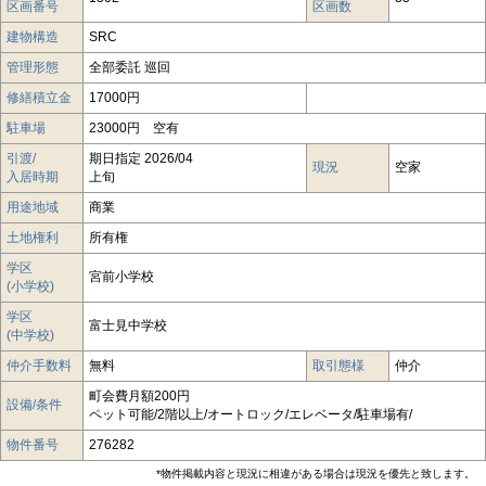
区画番号
区画数
建物構造
SRC
管理形態
全部委託 巡回
修繕積立金
17000円
駐車場
23000円 空有
引渡/
期日指定 2026/04
現況
空家
入居時期
上旬
用途地域
商業
土地権利
所有権
学区
宮前小学校
(小学校)
学区
富士見中学校
(中学校)
仲介手数料
無料
取引態様
仲介
町会費月額200円
設備/条件
ペット可能/2階以上/オートロック/エレベータ/駐車場有/
物件番号
276282
*物件掲載内容と現況に相違がある場合は現況を優先と致します。