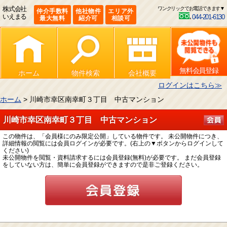
株式会社
ワンクリックでお電話できます▼
仲介手数料
他社物件
エリア外
いえまる
044-201-6130
最大無料
紹介可
相談可
無料会員登録
ホーム
物件検索
会社概要
ログインはこちら≫
ホーム
> 川崎市幸区南幸町３丁目 中古マンション
川崎市幸区南幸町３丁目 中古マンション
この物件は、「会員様にのみ限定公開」している物件です。 未公開物件につき、
詳細情報の閲覧には会員ログインが必要です。(右上の▼ボタンからログインして
ください)
未公開物件を閲覧・資料請求するには会員登録(無料)が必要です。 まだ会員登録
をしていない方は、簡単に会員登録ができますので是非ご登録ください。