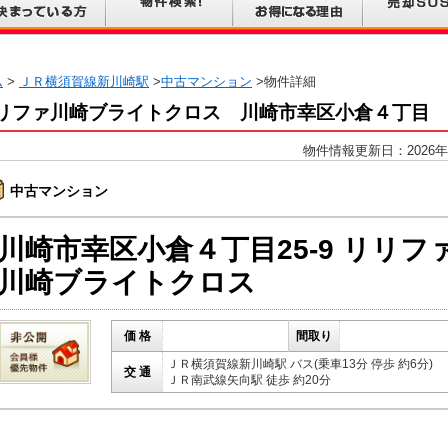
ム
>
ＪＲ横須賀線新川崎駅
>
中古マンション
>物件詳細
リファ川崎ブライトクロス 川崎市幸区小倉４丁目
物件情報更新日：2026年
中古マンション
川崎市幸区小倉４丁目25-9 リリフ
川崎ブライトクロス
価 格
間取り
ＪＲ横須賀線新川崎駅 バス(乗車13分 停歩 約6分)
交 通
ＪＲ南武線矢向駅 徒歩 約20分