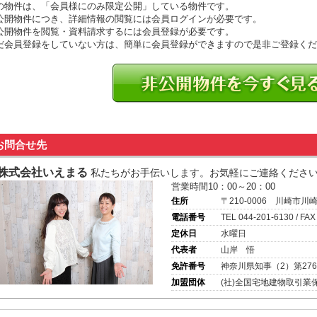
の物件は、「会員様にのみ限定公開」している物件です。
公開物件につき、詳細情報の閲覧には会員ログインが必要です。
公開物件を閲覧・資料請求するには会員登録が必要です。
だ会員登録をしていない方は、簡単に会員登録ができますので是非ご登録くだ
お問合せ先
株式会社いえまる
私たちがお手伝いします。お気軽にご連絡くださ
営業時間10：00～20：00
住所
〒210-0006 川崎市川
電話番号
TEL 044-201-6130 / FAX
定休日
水曜日
代表者
山岸 悟
免許番号
神奈川県知事（2）第276
加盟団体
(社)全国宅地建物取引業