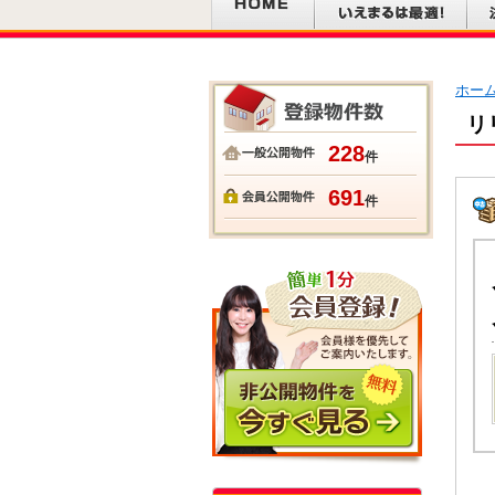
ホー
リ
228
件
691
件