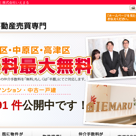
｜株式会社いえまる
91
件
公開中です！