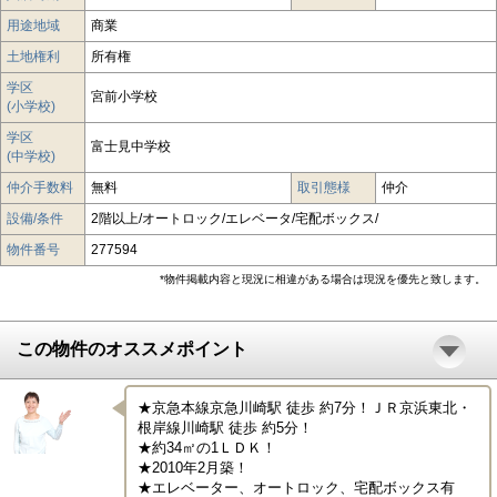
用途地域
商業
土地権利
所有権
学区
宮前小学校
(小学校)
学区
富士見中学校
(中学校)
仲介手数料
無料
取引態様
仲介
設備/条件
2階以上/オートロック/エレベータ/宅配ボックス/
物件番号
277594
*物件掲載内容と現況に相違がある場合は現況を優先と致します。
この物件のオススメポイント
★京急本線京急川崎駅 徒歩 約7分！ＪＲ京浜東北・
根岸線川崎駅 徒歩 約5分！

★約34㎡の1ＬＤＫ！

★2010年2月築！

★エレベーター、オートロック、宅配ボックス有