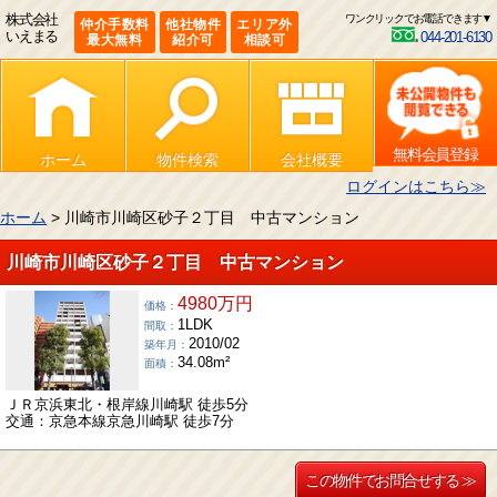
株式会社
ワンクリックでお電話できます▼
仲介手数料
他社物件
エリア外
いえまる
044-201-6130
最大無料
紹介可
相談可
無料会員登録
ホーム
物件検索
会社概要
ログインはこちら≫
ホーム
> 川崎市川崎区砂子２丁目 中古マンション
川崎市川崎区砂子２丁目 中古マンション
4980万円
価格：
1LDK
間取：
2010/02
築年月：
34.08m²
面積：
ＪＲ京浜東北・根岸線川崎駅 徒歩5分
交通：京急本線京急川崎駅 徒歩7分
この物件でお問合せする ≫