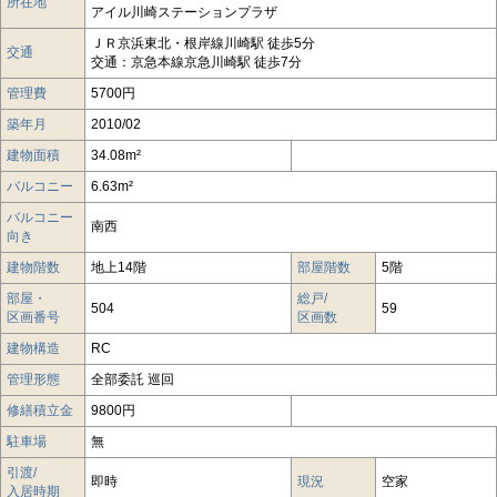
所在地
アイル川崎ステーションプラザ
ＪＲ京浜東北・根岸線川崎駅 徒歩5分
交通
交通：京急本線京急川崎駅 徒歩7分
管理費
5700円
築年月
2010/02
建物面積
34.08m²
バルコニー
6.63m²
バルコニー
南西
向き
建物階数
地上14階
部屋階数
5階
部屋・
総戸/
504
59
区画番号
区画数
建物構造
RC
管理形態
全部委託 巡回
修繕積立金
9800円
駐車場
無
引渡/
即時
現況
空家
入居時期