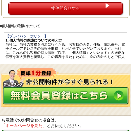
個人情報の取扱いについて
【プライバシーポリシー】
1. 個人情報の保護についての考え方
当社は、当社の業務を円滑に行うため、お客様の氏名、住所、電話番号、電
子メールアドレス等の情報を取得・利用させていただいております。当社
は、これらのお客様の個人情報（以下、「個人情報」といいます）の適正な
保護を重大責務と認識し、この責務を果たすために、次の方針のもとで個人
情報を取り扱います。
個人情報に適用される「個人情報の保護に関する法律」その他の関係法令を
遵守するとともに、一般に公正妥当と認められる個人情報の取扱いに関する
慣行に準拠し、適切に取り扱います。
個人情報の取扱いに関する規程を明確にし、従業者へ周知徹底します。ま
た、取引先等に対しても適切に個人情報を取り扱うように要請します。
個人情報の取得に際しては、利用目的を特定して通知又は公表し、その利用
目的に従って個人情報を取り扱います。
個人情報の漏洩、紛失、改ざん等を防止するため、必要な対策を講じて適切
な管理を行います。
保有する個人情報について、お客様本人からの開示、訂正、削除、利用停止
の依頼を所定の窓口でお受けして、誠意をもって対応します。
2. 個人情報の預託
当社は、お客様との取引やサービスを提供するために個人情報に関する取扱
いを外部に委託することがあります。委託する場合には、適正な取扱いを確
お電話でのお問合せの場合は、
保するための契約締結、実施状況の点検などを行います。
「ホームページを見た」
とお伝えください。
3. 第三者への開示・提供
当社は、「2. 個人情報の預託」に記載した外部委託先への提供の場合及び以