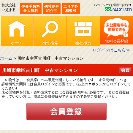
株式会社
ワンクリックでお電話できます▼
仲介手数料
他社物件
エリア外
いえまる
044-201-6130
最大無料
紹介可
相談可
無料会員登録
ホーム
物件検索
会社概要
ログインはこちら≫
ホーム
> 川崎市幸区古川町 中古マンション
川崎市幸区古川町 中古マンション
この物件は、「会員様にのみ限定公開」している物件です。 未公開物件につき、
詳細情報の閲覧には会員ログインが必要です。(右上の▼ボタンからログインして
ください)
未公開物件を閲覧・資料請求するには会員登録(無料)が必要です。 まだ会員登録
をしていない方は、簡単に会員登録ができますので是非ご登録ください。