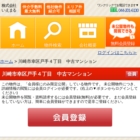
株式会社
ワンクリックでお電話できます▼
仲介手数料
他社物件
エリア外
いえまる
044-201-6130
最大無料
紹介可
相談可
無料会員登録
ホーム
物件検索
会社概要
ログインはこちら≫
ホーム
> 川崎市幸区戸手４丁目 中古マンション
川崎市幸区戸手４丁目 中古マンション
この物件は、「会員様にのみ限定公開」している物件です。 未公開物件につき、
詳細情報の閲覧には会員ログインが必要です。(右上の▼ボタンからログインして
ください)
未公開物件を閲覧・資料請求するには会員登録(無料)が必要です。 まだ会員登録
をしていない方は、簡単に会員登録ができますので是非ご登録ください。