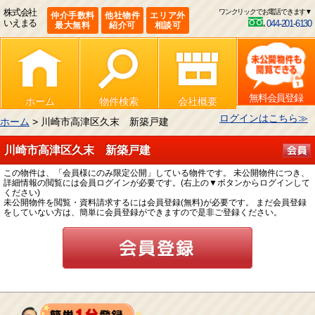
株式会社
ワンクリックでお電話できます▼
仲介手数料
他社物件
エリア外
いえまる
044-201-6130
最大無料
紹介可
相談可
無料会員登録
ホーム
物件検索
会社概要
ログインはこちら≫
ホーム
> 川崎市高津区久末 新築戸建
川崎市高津区久末 新築戸建
この物件は、「会員様にのみ限定公開」している物件です。 未公開物件につき、
詳細情報の閲覧には会員ログインが必要です。(右上の▼ボタンからログインして
ください)
未公開物件を閲覧・資料請求するには会員登録(無料)が必要です。 まだ会員登録
をしていない方は、簡単に会員登録ができますので是非ご登録ください。