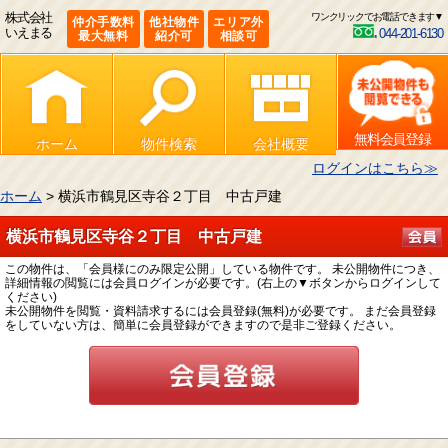
株式会社
ワンクリックでお電話できます▼
仲介手数料
他社物件
エリア外
いえまる
044-201-6130
最大無料
紹介可
相談可
無料会員登録
ホーム
物件検索
会社概要
ログインはこちら≫
ホーム
> 横浜市鶴見区寺谷２丁目 中古戸建
横浜市鶴見区寺谷２丁目 中古戸建
この物件は、「会員様にのみ限定公開」している物件です。 未公開物件につき、
詳細情報の閲覧には会員ログインが必要です。(右上の▼ボタンからログインして
ください)
未公開物件を閲覧・資料請求するには会員登録(無料)が必要です。 まだ会員登録
をしていない方は、簡単に会員登録ができますので是非ご登録ください。