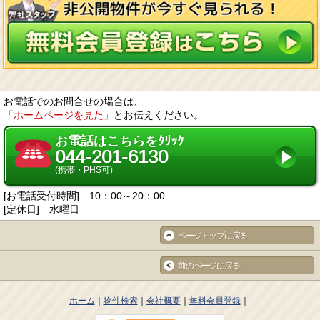
た、取引先等に対しても適切に個人情報を取り扱うように要請します。
個人情報の取得に際しては、利用目的を特定して通知又は公表し、その利用
目的に従って個人情報を取り扱います。
個人情報の漏洩、紛失、改ざん等を防止するため、必要な対策を講じて適切
な管理を行います。
保有する個人情報について、お客様本人からの開示、訂正、削除、利用停止
の依頼を所定の窓口でお受けして、誠意をもって対応します。
2. 個人情報の預託
当社は、お客様との取引やサービスを提供するために個人情報に関する取扱
いを外部に委託することがあります。委託する場合には、適正な取扱いを確
お電話でのお問合せの場合は、
保するための契約締結、実施状況の点検などを行います。
「ホームページを見た」
とお伝えください。
3. 第三者への開示・提供
当社は、「2. 個人情報の預託」に記載した外部委託先への提供の場合及び以
下のいずれかに該当する場合を除き、個人情報を第三者へ開示又は提供しま
お電話はこちらをｸﾘｯｸ
せん。
044-201-6130
お客様ご本人の同意がある場合
統計的なデータなど本人を識別することができない状態で開示・提供する場
(携帯・PHS可)
合
法令に基づき開示・提供を求められた場合
[お電話受付時間] 10：00～20：00
人の生命、身体又は財産の保護のために必要な場合であって、お客様の同意
を得ることが困難である場合
[定休日] 水曜日
国又は地方公共団体等が公的な事務を実施するうえで、協力する必要がある
場合であって、お客様の同意を得ることにより当該事務の遂行に支障を及ぼ
ページトップに戻る
す恐れがある場合
次項4. に掲げる者に対して提供する場合
4. 個人情報の共同利用
前のページに戻る
当社は、下記の会社との間で個人データを共同利用いたします。
共同して利用する個人データの項目
お客様の氏名、生年月日、住所、電話番号、FAX番号、電子メールアドレス
等
ホーム
物件検索
会社概要
無料会員登録
共同して利用する者の範囲
当社及び当社子会社