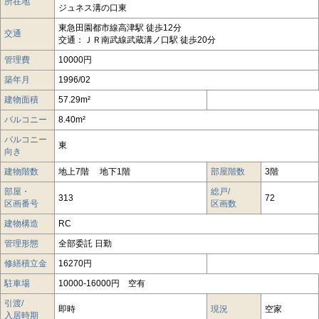
所在地
ジュネス溝の口東
東急田園都市線高津駅 徒歩12分
交通
交通：ＪＲ南武線武蔵溝ノ口駅 徒歩20分
管理費
10000円
築年月
1996/02
建物面積
57.29m²
バルコニー
8.40m²
バルコニー
東
向き
建物階数
地上7階 地下1階
部屋階数
3階
部屋・
総戸/
313
72
区画番号
区画数
建物構造
RC
管理形態
全部委託 日勤
修繕積立金
16270円
駐車場
10000-16000円 空有
引渡/
即時
現況
空家
入居時期