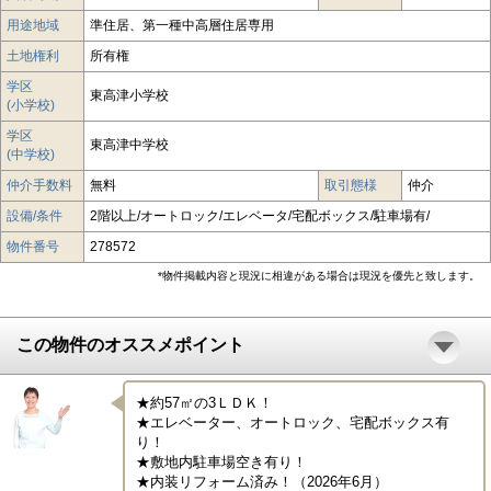
用途地域
準住居、第一種中高層住居専用
土地権利
所有権
学区
東高津小学校
(小学校)
学区
東高津中学校
(中学校)
仲介手数料
無料
取引態様
仲介
設備/条件
2階以上/オートロック/エレベータ/宅配ボックス/駐車場有/
物件番号
278572
*物件掲載内容と現況に相違がある場合は現況を優先と致します。
この物件のオススメポイント
★約57㎡の3ＬＤＫ！

★エレベーター、オートロック、宅配ボックス有
り！

★敷地内駐車場空き有り！

★内装リフォーム済み！（2026年6月）
