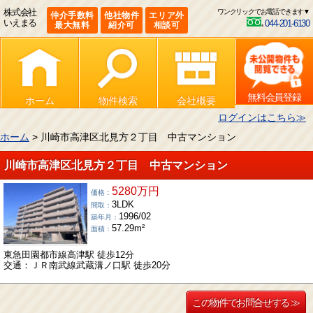
株式会社
ワンクリックでお電話できます▼
仲介手数料
他社物件
エリア外
いえまる
044-201-6130
最大無料
紹介可
相談可
無料会員登録
ホーム
物件検索
会社概要
ログインはこちら≫
ホーム
> 川崎市高津区北見方２丁目 中古マンション
川崎市高津区北見方２丁目 中古マンション
5280万円
価格：
3LDK
間取：
1996/02
築年月：
57.29m²
面積：
東急田園都市線高津駅 徒歩12分
交通：ＪＲ南武線武蔵溝ノ口駅 徒歩20分
この物件でお問合せする ≫