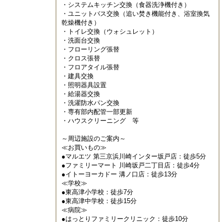
・システムキッチン交換（食器洗浄機付き）

・ユニットバス交換（追い焚き機能付き、浴室換気
乾燥機付き）

・トイレ交換（ウォシュレット）

・洗面台交換

・フローリング張替

・クロス張替

・フロアタイル張替

・建具交換

・照明器具設置

・給湯器交換

・洗濯防水パン交換

・専有部内配管一部更新

・ハウスクリーニング　等

～周辺施設のご案内～

≪お買いもの≫

●マルエツ 第三京浜川崎インター坂戸店：徒歩5分

●ファミリーマート 川崎坂戸二丁目店：徒歩4分

●イトーヨーカドー 溝ノ口店：徒歩13分

≪学校≫

●東高津小学校：徒歩7分

●東高津中学校：徒歩15分

≪病院≫

●はっとりファミリークリニック：徒歩10分
