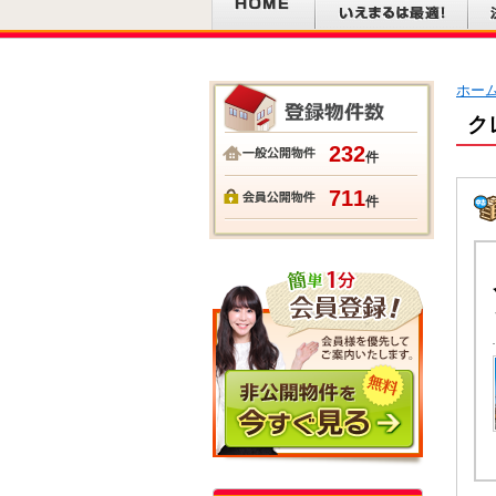
ホー
ク
232
件
711
件