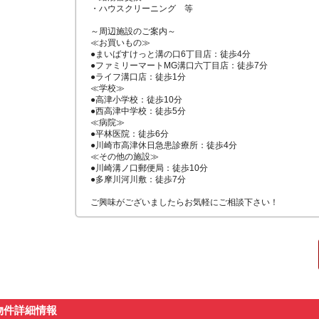
・ハウスクリーニング　等

～周辺施設のご案内～

≪お買いもの≫

●まいばすけっと溝の口6丁目店：徒歩4分

●ファミリーマートMG溝口六丁目店：徒歩7分

●ライフ溝口店：徒歩1分

≪学校≫

●高津小学校：徒歩10分

●西高津中学校：徒歩5分

≪病院≫

●平林医院：徒歩6分

●川崎市高津休日急患診療所：徒歩4分

≪その他の施設≫

●川崎溝ノ口郵便局：徒歩10分

●多摩川河川敷：徒歩7分

ご興味がございましたらお気軽にご相談下さい！
物件詳細情報