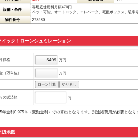
専用庭使用料月額470円
設備・条件
ペット可能、オートロック、エレベータ、宅配ボックス、駐車
物件番号
278580
クイック！ローンシュミレーション
件価格
万円
金（万単位）
万円
々の返済額
円
35年金利0.975％（変動金利）での算出となります。別途諸費用が必要となり
周辺地図