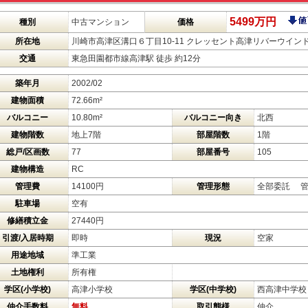
5499万円
種別
中古マンション
価格
所在地
川崎市高津区溝口６丁目10-11 クレッセント高津リバーウイン
交通
東急田園都市線高津駅 徒歩 約12分
築年月
2002/02
建物面積
72.66m²
バルコニー
10.80m²
バルコニー向き
北西
建物階数
地上7階
部屋階数
1階
総戸/区画数
77
部屋番号
105
建物構造
RC
管理費
14100円
管理形態
全部委託 
駐車場
空有
修繕積立金
27440円
引渡/入居時期
即時
現況
空家
用途地域
準工業
土地権利
所有権
学区(小学校)
高津小学校
学区(中学校)
西高津中学校
仲介手数料
無料
取引態様
仲介