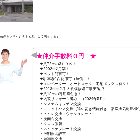
画像をクリックすると拡大して表示します
★仲介手数料０円！★
★約72㎡の3ＬＤＫ！

★2002年2月築！

★ペット飼育可！

★駐車場1台使用可（無償）！

★エレベーター、オートロック、宅配ボックス有り！

★2013年年2月 大規模修繕工事実施済！

★約15㎡の専用庭付き！

★内装リフォーム済み！（2026年5月）

・システムキッチン交換

・ユニットバス交換（追い焚き機能付き、浴室換気乾燥機付
・トイレ交換（ウォシュレット）

・洗面台交換

・クロス張替

・スイッチプレート交換

・照明器具設置

・給湯器交換
