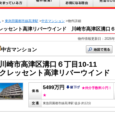
ム
>
東急田園都市線高津駅
>
中古マンション
>物件詳細
レッセント高津リバーウインド 川崎市高津区溝口
物件情報更新日：2026年
中古マンション
川崎市高津区溝口６丁目10-11
クレッセント高津リバーウインド
5499万円
★仲介手数料０円！
価 格
★
交 通
東急田園都市線高津駅 徒歩 約12分