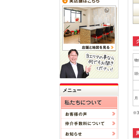
物
頭
メニュー
月
※