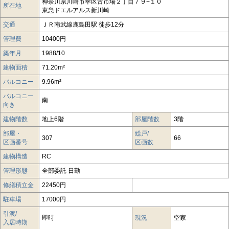
神奈川県川崎市幸区古市場２丁目７９−１０
所在地
東急ドエルアルス新川崎
交通
ＪＲ南武線鹿島田駅 徒歩12分
管理費
10400円
築年月
1988/10
建物面積
71.20m²
バルコニー
9.96m²
バルコニー
南
向き
建物階数
地上6階
部屋階数
3階
部屋・
総戸/
307
66
区画番号
区画数
建物構造
RC
管理形態
全部委託 日勤
修繕積立金
22450円
駐車場
17000円
引渡/
即時
現況
空家
入居時期