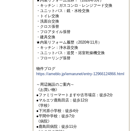
★内装リフォーム済み！（2026年5月）

・キッチン：ガスコンロ・レンジフード交換

・ユニットバス：鏡・水栓交換

・トイレ交換

・洗面台交換

・クロス張替

・フロアタイル張替

・建具交換

★内装リフォーム履歴（2020年11月）

・キッチン：浄水器交換

・ユニットバス：追焚・浴室乾燥機交換

・フローリング張替

https://ameblo.jp/iemarunet/entry-12966124866.html
～周辺施設のご案内～

《お買い物》

●ファミリーマートますや古市場店：徒歩2分

●マルエツ鹿島田店：徒歩12分

《学校》

●下河原小学校：徒歩4分

●平間中学校：徒歩7分

《病院》

●鹿島田病院：徒歩11分
