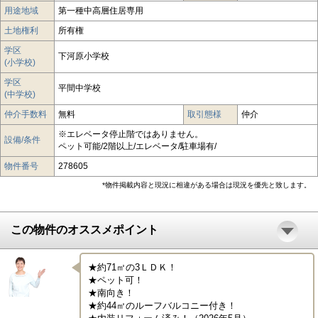
用途地域
第一種中高層住居専用
土地権利
所有権
学区
下河原小学校
(小学校)
学区
平間中学校
(中学校)
仲介手数料
無料
取引態様
仲介
※エレベータ停止階ではありません。
設備/条件
ペット可能/2階以上/エレベータ/駐車場有/
物件番号
278605
*物件掲載内容と現況に相違がある場合は現況を優先と致します。
この物件のオススメポイント
★約71㎡の3ＬＤＫ！

★ペット可！

★南向き！

★約44㎡のルーフバルコニー付き！
