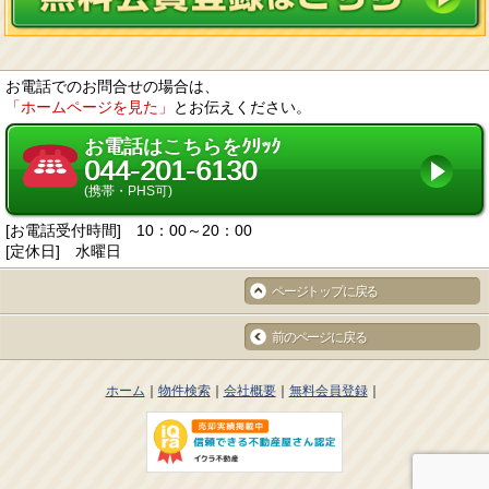
な管理を行います。
保有する個人情報について、お客様本人からの開示、訂正、削除、利用停止
の依頼を所定の窓口でお受けして、誠意をもって対応します。
2. 個人情報の預託
当社は、お客様との取引やサービスを提供するために個人情報に関する取扱
いを外部に委託することがあります。委託する場合には、適正な取扱いを確
お電話でのお問合せの場合は、
保するための契約締結、実施状況の点検などを行います。
「ホームページを見た」
とお伝えください。
3. 第三者への開示・提供
当社は、「2. 個人情報の預託」に記載した外部委託先への提供の場合及び以
下のいずれかに該当する場合を除き、個人情報を第三者へ開示又は提供しま
お電話はこちらをｸﾘｯｸ
せん。
044-201-6130
お客様ご本人の同意がある場合
統計的なデータなど本人を識別することができない状態で開示・提供する場
(携帯・PHS可)
合
法令に基づき開示・提供を求められた場合
[お電話受付時間] 10：00～20：00
人の生命、身体又は財産の保護のために必要な場合であって、お客様の同意
を得ることが困難である場合
[定休日] 水曜日
国又は地方公共団体等が公的な事務を実施するうえで、協力する必要がある
場合であって、お客様の同意を得ることにより当該事務の遂行に支障を及ぼ
ページトップに戻る
す恐れがある場合
次項4. に掲げる者に対して提供する場合
4. 個人情報の共同利用
前のページに戻る
当社は、下記の会社との間で個人データを共同利用いたします。
共同して利用する個人データの項目
お客様の氏名、生年月日、住所、電話番号、FAX番号、電子メールアドレス
等
ホーム
物件検索
会社概要
無料会員登録
共同して利用する者の範囲
当社及び当社子会社
当社グループ各社FC（フランチャイズ）事業における加盟企業各社
5. 開示
当社の保有個人データに関して、お客様ご自身の情報の開示をご希望される
場合には、お申し出いただいた方がご本人であることを確認した上で、合理