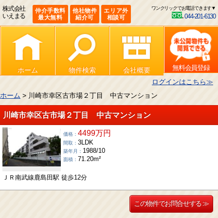
株式会社
ワンクリックでお電話できます▼
仲介手数料
他社物件
エリア外
いえまる
044-201-6130
最大無料
紹介可
相談可
無料会員登録
ホーム
物件検索
会社概要
ログインはこちら≫
ホーム
> 川崎市幸区古市場２丁目 中古マンション
川崎市幸区古市場２丁目 中古マンション
4499万円
価格：
3LDK
間取：
1988/10
築年月：
71.20m²
面積：
ＪＲ南武線鹿島田駅 徒歩12分
この物件でお問合せする ≫