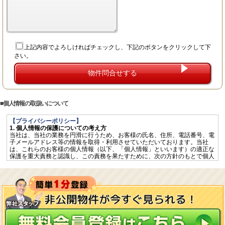
上記内容でよろしければチェックし、下記のボタンをクリックして下
さい。
個人情報の取扱いについて
【プライバシーポリシー】
1. 個人情報の保護についての考え方
当社は、当社の業務を円滑に行うため、お客様の氏名、住所、電話番号、電
子メールアドレス等の情報を取得・利用させていただいております。当社
は、これらのお客様の個人情報（以下、「個人情報」といいます）の適正な
保護を重大責務と認識し、この責務を果たすために、次の方針のもとで個人
情報を取り扱います。
個人情報に適用される「個人情報の保護に関する法律」その他の関係法令を
遵守するとともに、一般に公正妥当と認められる個人情報の取扱いに関する
慣行に準拠し、適切に取り扱います。
個人情報の取扱いに関する規程を明確にし、従業者へ周知徹底します。ま
た、取引先等に対しても適切に個人情報を取り扱うように要請します。
個人情報の取得に際しては、利用目的を特定して通知又は公表し、その利用
目的に従って個人情報を取り扱います。
個人情報の漏洩、紛失、改ざん等を防止するため、必要な対策を講じて適切