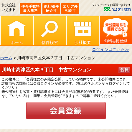
株式会社
ワンクリックでお電話できます▼
仲介手数料
他社物件
エリア外
いえまる
044-201-6130
最大無料
紹介可
相談可
無料会員登録
ホーム
物件検索
会社概要
ログインはこちら≫
ホーム
> 川崎市高津区久本３丁目 中古マンション
川崎市高津区久本３丁目 中古マンション
この物件は、「会員様にのみ限定公開」している物件です。 未公開物件につき、
詳細情報の閲覧には会員ログインが必要です。(右上の▼ボタンからログインして
ください)
未公開物件を閲覧・資料請求するには会員登録(無料)が必要です。 まだ会員登録
をしていない方は、簡単に会員登録ができますので是非ご登録ください。