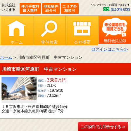
株式会社
ワンクリックでお電話できます▼
仲介手数料
他社物件
エリア外
いえまる
044-201-6130
最大無料
紹介可
相談可
無料会員登録
ホーム
物件検索
会社概要
ログインはこちら≫
ホーム
> 川崎市幸区河原町 中古マンション
川崎市幸区河原町 中古マンション
3380万円
価格：
2LDK
間取：
1975/10
築年月：
73.12m²
面積：
ＪＲ京浜東北・根岸線川崎駅 徒歩15分
交通：京急本線京急川崎駅 徒歩17分
この物件でお問合せする ≫