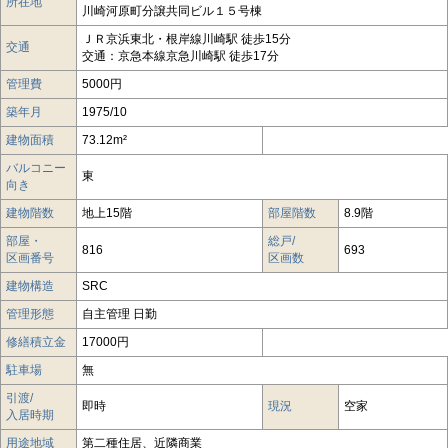
所在地
川崎河原町分譲共同ビル１５号棟
ＪＲ京浜東北・根岸線川崎駅 徒歩15分
交通
交通：京急本線京急川崎駅 徒歩17分
管理費
5000円
築年月
1975/10
建物面積
73.12m²
バルコニー
東
向き
建物階数
地上15階
部屋階数
8.9階
部屋・
総戸/
816
693
区画番号
区画数
建物構造
SRC
管理形態
自主管理 日勤
修繕積立金
17000円
駐車場
無
引渡/
即時
現況
空家
入居時期
用途地域
第二種住居、近隣商業