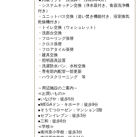
・システムキッチン交換（浄水器付き、食器洗浄機
付き）

・ユニットバス交換（追い焚き機能付き、浴室換気
乾燥機付き）

・トイレ交換（ウォシュレット）

・洗面台交換

・フローリング張替

・クロス張替

・フロアタイル張替

・建具交換

・照明器具設置

・洗濯防水パン、水栓交換

・専有部内配管一部更新

・ハウスクリーニング　等

～周辺施設のご案内～

≪お買いもの≫

●いなげや：徒歩5分

●MEGAドン・キホーテ：徒歩9分

●そうてつローゼン：マンション1階

●セブンイレブン：徒歩3分

●三和：徒歩6分

≪学校≫

●南河原小学校：徒歩3分
