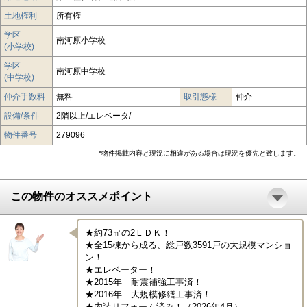
土地権利
所有権
学区
南河原小学校
(小学校)
学区
南河原中学校
(中学校)
仲介手数料
無料
取引態様
仲介
設備/条件
2階以上/エレベータ/
物件番号
279096
*物件掲載内容と現況に相違がある場合は現況を優先と致します。
この物件のオススメポイント
★約73㎡の2ＬＤＫ！

★全15棟から成る、総戸数3591戸の大規模マンショ
ン！

★エレベーター！

★2015年　耐震補強工事済！

★2016年　大規模修繕工事済！

★内装リフォーム済み！（2026年4月）
