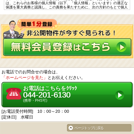
は、これらのお客様の個人情報（以下、「個人情報」といいます）の適正な
保護を重大責務と認識し、この責務を果たすために、次の方針のもとで個人
情報を取り扱います。
個人情報に適用される「個人情報の保護に関する法律」その他の関係法令を
遵守するとともに、一般に公正妥当と認められる個人情報の取扱いに関する
慣行に準拠し、適切に取り扱います。
個人情報の取扱いに関する規程を明確にし、従業者へ周知徹底します。ま
た、取引先等に対しても適切に個人情報を取り扱うように要請します。
個人情報の取得に際しては、利用目的を特定して通知又は公表し、その利用
目的に従って個人情報を取り扱います。
個人情報の漏洩、紛失、改ざん等を防止するため、必要な対策を講じて適切
な管理を行います。
保有する個人情報について、お客様本人からの開示、訂正、削除、利用停止
の依頼を所定の窓口でお受けして、誠意をもって対応します。
2. 個人情報の預託
当社は、お客様との取引やサービスを提供するために個人情報に関する取扱
いを外部に委託することがあります。委託する場合には、適正な取扱いを確
お電話でのお問合せの場合は、
保するための契約締結、実施状況の点検などを行います。
「ホームページを見た」
とお伝えください。
3. 第三者への開示・提供
当社は、「2. 個人情報の預託」に記載した外部委託先への提供の場合及び以
下のいずれかに該当する場合を除き、個人情報を第三者へ開示又は提供しま
お電話はこちらをｸﾘｯｸ
せん。
044-201-6130
お客様ご本人の同意がある場合
統計的なデータなど本人を識別することができない状態で開示・提供する場
(携帯・PHS可)
合
法令に基づき開示・提供を求められた場合
[お電話受付時間] 10：00～20：00
人の生命、身体又は財産の保護のために必要な場合であって、お客様の同意
を得ることが困難である場合
[定休日] 水曜日
国又は地方公共団体等が公的な事務を実施するうえで、協力する必要がある
場合であって、お客様の同意を得ることにより当該事務の遂行に支障を及ぼ
ページトップに戻る
す恐れがある場合
次項4. に掲げる者に対して提供する場合