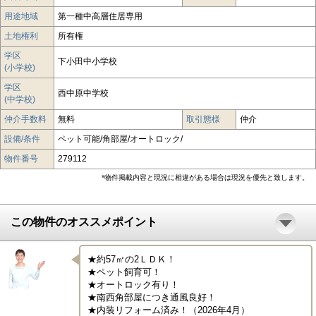
用途地域
第一種中高層住居専用
土地権利
所有権
学区
下小田中小学校
(小学校)
学区
西中原中学校
(中学校)
仲介手数料
無料
取引態様
仲介
設備/条件
ペット可能/角部屋/オートロック/
物件番号
279112
*物件掲載内容と現況に相違がある場合は現況を優先と致します。
この物件のオススメポイント
★約57㎡の2ＬＤＫ！

★ペット飼育可！

★オートロック有り！

★南西角部屋につき通風良好！

★内装リフォーム済み！（2026年4月）
