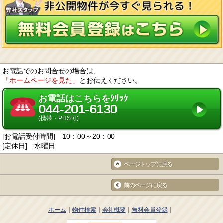
た、取引先等に対しても適切に個人情報を取り扱うように要請します。
個人情報の取得に際しては、利用目的を特定して通知又は公表し、その利用
目的に従って個人情報を取り扱います。
個人情報の漏洩、紛失、改ざん等を防止するため、必要な対策を講じて適切
な管理を行います。
保有する個人情報について、お客様本人からの開示、訂正、削除、利用停止
の依頼を所定の窓口でお受けして、誠意をもって対応します。
2. 個人情報の預託
当社は、お客様との取引やサービスを提供するために個人情報に関する取扱
いを外部に委託することがあります。委託する場合には、適正な取扱いを確
お電話でのお問合せの場合は、
保するための契約締結、実施状況の点検などを行います。
「ホームページを見た」
とお伝えください。
3. 第三者への開示・提供
当社は、「2. 個人情報の預託」に記載した外部委託先への提供の場合及び以
下のいずれかに該当する場合を除き、個人情報を第三者へ開示又は提供しま
お電話はこちらをｸﾘｯｸ
せん。
044-201-6130
お客様ご本人の同意がある場合
統計的なデータなど本人を識別することができない状態で開示・提供する場
(携帯・PHS可)
合
法令に基づき開示・提供を求められた場合
[お電話受付時間] 10：00～20：00
人の生命、身体又は財産の保護のために必要な場合であって、お客様の同意
を得ることが困難である場合
[定休日] 水曜日
国又は地方公共団体等が公的な事務を実施するうえで、協力する必要がある
場合であって、お客様の同意を得ることにより当該事務の遂行に支障を及ぼ
ページトップに戻る
す恐れがある場合
次項4. に掲げる者に対して提供する場合
4. 個人情報の共同利用
前のページに戻る
当社は、下記の会社との間で個人データを共同利用いたします。
共同して利用する個人データの項目
お客様の氏名、生年月日、住所、電話番号、FAX番号、電子メールアドレス
等
ホーム
物件検索
会社概要
無料会員登録
共同して利用する者の範囲
当社及び当社子会社