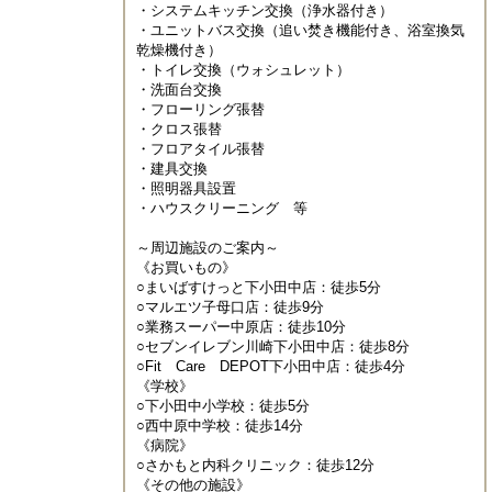
・システムキッチン交換（浄水器付き）

・ユニットバス交換（追い焚き機能付き、浴室換気
乾燥機付き）

・トイレ交換（ウォシュレット）

・洗面台交換

・フローリング張替

・クロス張替

・フロアタイル張替

・建具交換

・照明器具設置

・ハウスクリーニング　等

～周辺施設のご案内～

《お買いもの》

○まいばすけっと下小田中店：徒歩5分

○マルエツ子母口店：徒歩9分

○業務スーパー中原店：徒歩10分

○セブンイレブン川崎下小田中店：徒歩8分

○Fit　Care　DEPOT下小田中店：徒歩4分

《学校》

○下小田中小学校：徒歩5分

○西中原中学校：徒歩14分

《病院》

○さかもと内科クリニック：徒歩12分

《その他の施設》
