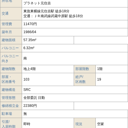
所在地
プラネット元住吉
東急東横線元住吉駅 徒歩18分
交通
交通：ＪＲ南武線武蔵中原駅 徒歩18分
管理費
11470円
築年月
1986/04
建物面積
57.35m²
バルコニー
6.32m²
バルコニー
南
向き
建物階数
地上4階
部屋階数
1階
部屋・
総戸/
103
19
区画番号
区画数
建物構造
SRC
管理形態
全部委託 日勤
修繕積立金
22380円
駐車場
無
引渡/
即時
現況
空家
入居時期