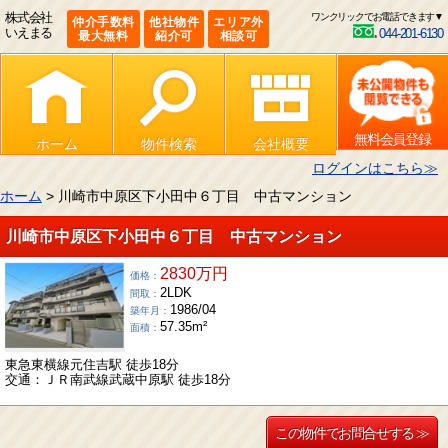
株式会社
ワンクリックでお電話できます▼
仲介手数料
他社物件
エリア外
いえまる
044-201-6130
最大無料
紹介可
相談可
無料会員登録
ホーム
物件検索
会社概要
ログインはこちら≫
ホーム
> 川崎市中原区下小田中６丁目 中古マンション
川崎市中原区下小田中６丁目 中古マンション
2830万円
価格：
2LDK
間取：
1986/04
築年月：
57.35m²
面積：
東急東横線元住吉駅 徒歩18分
交通：ＪＲ南武線武蔵中原駅 徒歩18分
この物件でお問合せする ≫