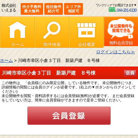
株式会社
ワンクリックでお電話できます▼
仲介手数料
他社物件
エリア外
いえまる
044-201-6130
最大無料
紹介可
相談可
無料会員登録
ホーム
物件検索
会社概要
ログインはこちら≫
ホーム
> 川崎市幸区小倉３丁目 新築戸建 Ｂ号棟
川崎市幸区小倉３丁目 新築戸建 Ｂ号棟
この物件は、「会員様にのみ限定公開」している物件です。 未公開物件につき、
詳細情報の閲覧には会員ログインが必要です。(右上の▼ボタンからログインして
ください)
未公開物件を閲覧・資料請求するには会員登録(無料)が必要です。 まだ会員登録
をしていない方は、簡単に会員登録ができますので是非ご登録ください。