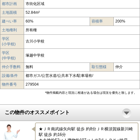
都市計画
市街化区域
土地面積
52.84m²
建ぺい率
60%
容積率
200%
土地権利
所有権
学区
古川小学校
(小学校)
学区
塚越中学校
(中学校)
仲介手数料
無料
取引態様
仲介
設備/条件
都市ガス/公営水道/公共本下水/駐車場有/
物件番号
279504
*物件掲載内容と現況に相違がある場合は現況を優先と致します。
この物件のオススメポイント
★ＪＲ南武線矢向駅 徒歩 約8分ＪＲ横須賀線新川崎
駅 徒歩 約16分
