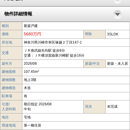
物件詳細情報
種別
新築戸建
5680万円
価格
間取
3SLDK
所在地
神奈川県川崎市幸区塚越２丁目147-1
ＪＲ南武線矢向駅 徒歩8分
交通
交通：ＪＲ横須賀線新川崎駅 徒歩16分
築年月
2026/08
新築/中古
新築・未入居
建物面積
107.45m²
建物階数
地上3階
建物構造
木造
駐車場
有
引渡/
期日指定 2026/08
現況
未完成
入居時期
中旬
地目
宅地
用途地域
第一種住居