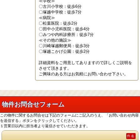
≪学校≫

〇古川小学校：徒歩6分

〇塚越中学校：徒歩7分

≪病院≫

〇松葉医院：徒歩2分

〇田中小児科医院：徒歩4分

〇みつや内科診療所：徒歩7分

≪その他の施設≫

〇川崎塚越郵便局：徒歩3分

〇塚越こかげ公園：徒歩2分

詳細資料をご用意してありますので詳しくご説明を
させて頂きます。

ご興味のある方はお気軽にお問い合わせ下さい。
物件お問合せフォーム
この物件に関するお問合せは下記のフォームにご記入のうえ、「お問い合わせ内容
を送信する」ボタンをクリックしてください。
１営業日以内に担当者より返信させていただきます。
件名