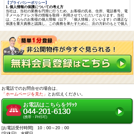
【プライバシーポリシー】
1. 個人情報の保護についての考え方
当社は、当社の業務を円滑に行うため、お客様の氏名、住所、電話番号、電
子メールアドレス等の情報を取得・利用させていただいております。当社
は、これらのお客様の個人情報（以下、「個人情報」といいます）の適正な
保護を重大責務と認識し、この責務を果たすために、次の方針のもとで個人
情報を取り扱います。
個人情報に適用される「個人情報の保護に関する法律」その他の関係法令を
遵守するとともに、一般に公正妥当と認められる個人情報の取扱いに関する
慣行に準拠し、適切に取り扱います。
個人情報の取扱いに関する規程を明確にし、従業者へ周知徹底します。ま
た、取引先等に対しても適切に個人情報を取り扱うように要請します。
個人情報の取得に際しては、利用目的を特定して通知又は公表し、その利用
目的に従って個人情報を取り扱います。
個人情報の漏洩、紛失、改ざん等を防止するため、必要な対策を講じて適切
な管理を行います。
保有する個人情報について、お客様本人からの開示、訂正、削除、利用停止
の依頼を所定の窓口でお受けして、誠意をもって対応します。
2. 個人情報の預託
当社は、お客様との取引やサービスを提供するために個人情報に関する取扱
いを外部に委託することがあります。委託する場合には、適正な取扱いを確
お電話でのお問合せの場合は、
保するための契約締結、実施状況の点検などを行います。
「ホームページを見た」
とお伝えください。
3. 第三者への開示・提供
当社は、「2. 個人情報の預託」に記載した外部委託先への提供の場合及び以
下のいずれかに該当する場合を除き、個人情報を第三者へ開示又は提供しま
お電話はこちらをｸﾘｯｸ
せん。
044-201-6130
お客様ご本人の同意がある場合
統計的なデータなど本人を識別することができない状態で開示・提供する場
(携帯・PHS可)
合
法令に基づき開示・提供を求められた場合
[お電話受付時間] 10：00～20：00
人の生命、身体又は財産の保護のために必要な場合であって、お客様の同意
を得ることが困難である場合
[定休日] 水曜日