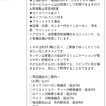
★土地約52㎡！建物約107㎡！の3ＳＬＤＫ+納戸

※サービスルームはお部屋として利用できますので
お部屋数は実質4部屋

★カースペースあり！

★ルーフバルコニー付き

★フラット３５Ｓ適合

★設備・仕様…モニター付きインターホン、浄水
器、ウォシュレット

ペアガラス、浴室暖房乾燥機付きユニットバス…な
ど各種設備が充実しています。

ＬＤＫは約15.3帖と広々。ご家族でゆっくりくつろ
ぎたい方にオススメです。

キッチンは家族との会話やコミュニケーションが取
りやすい対面式キッチンです。

小さなお子さんがいる場合でも、リビングに目が届
きますから、安心して料理することができます。

～周辺施設のご案内～

《お買いもの》

〇そうてつローゼン塚越店：徒歩3分

〇クリエイトエス・ディー川崎塚越店：徒歩2分

〇ローソン川崎東小倉店：徒歩3分

〇ライフ　川崎塚越店：徒歩7分

〇食品館あおば　矢向駅前店：徒歩8分
