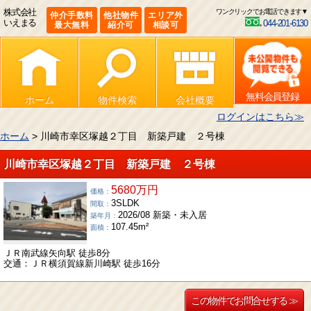
株式会社
ワンクリックでお電話できます▼
仲介手数料
他社物件
エリア外
いえまる
044-201-6130
最大無料
紹介可
相談可
無料会員登録
ホーム
物件検索
会社概要
ログインはこちら≫
ホーム
> 川崎市幸区塚越２丁目 新築戸建 ２号棟
川崎市幸区塚越２丁目 新築戸建 ２号棟
5680万円
価格：
3SLDK
間取：
2026/08 新築・未入居
築年月：
107.45m²
面積：
ＪＲ南武線矢向駅 徒歩8分
交通：ＪＲ横須賀線新川崎駅 徒歩16分
この物件でお問合せする ≫