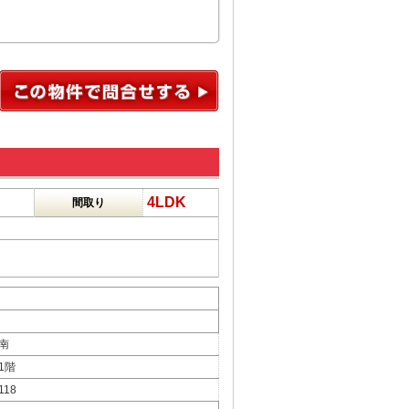
4LDK
間取り
南
1階
118