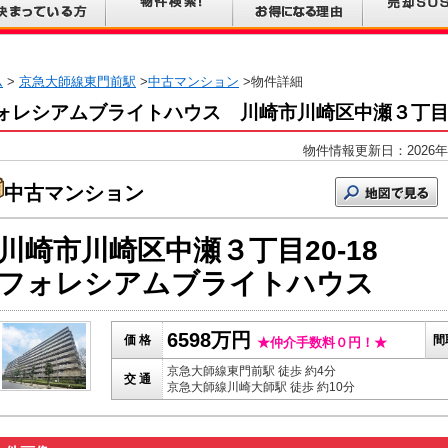
ム
>
京急大師線東門前駅
>
中古マンション
>物件詳細
ォレシアムブライトハウス 川崎市川崎区中瀬３丁
物件情報更新日：2026年
中古マンション
川崎市川崎区中瀬３丁目20-18
フォレシアムブライトハウス
6598万円
価 格
間
★仲介手数料０円！★
京急大師線東門前駅 徒歩 約4分
交 通
京急大師線川崎大師駅 徒歩 約10分