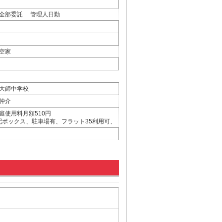
全部委託 管理人日勤
空家
大師中学校
仲介
庭使用料月額510円
ボックス、駐車場有、フラット35利用可、