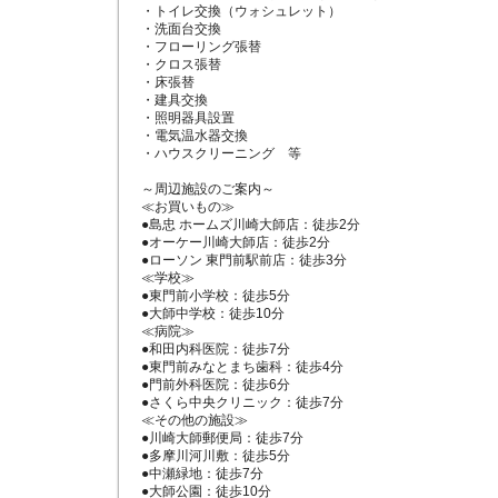
・トイレ交換（ウォシュレット）

・洗面台交換

・フローリング張替

・クロス張替

・床張替

・建具交換

・照明器具設置

・電気温水器交換

・ハウスクリーニング　等

～周辺施設のご案内～

≪お買いもの≫

●島忠 ホームズ川崎大師店：徒歩2分

●オーケー川崎大師店：徒歩2分

●ローソン 東門前駅前店：徒歩3分

≪学校≫

●東門前小学校：徒歩5分

●大師中学校：徒歩10分

≪病院≫

●和田内科医院：徒歩7分

●東門前みなとまち歯科：徒歩4分

●門前外科医院：徒歩6分

●さくら中央クリニック：徒歩7分

≪その他の施設≫

●川崎大師郵便局：徒歩7分

●多摩川河川敷：徒歩5分

●中瀬緑地：徒歩7分

●大師公園：徒歩10分
