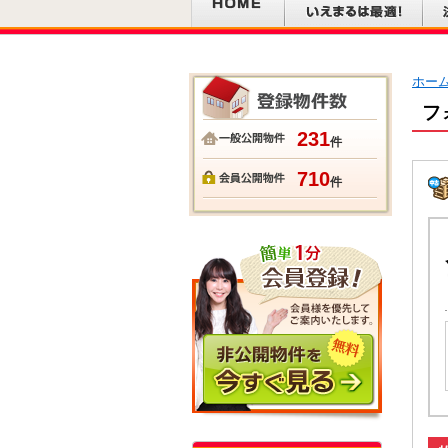
ホー
フ
231
件
710
件