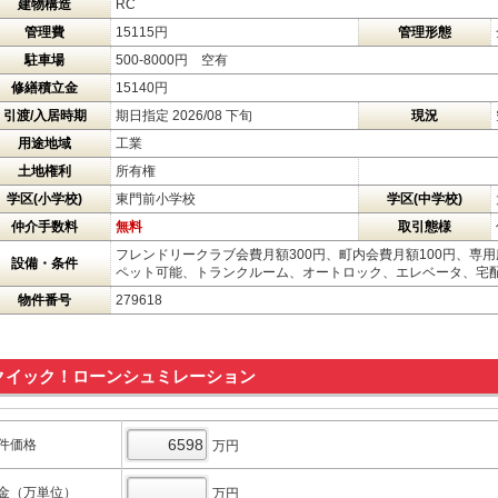
建物構造
RC
管理費
15115円
管理形態
駐車場
500-8000円 空有
修繕積立金
15140円
引渡/入居時期
期日指定 2026/08 下旬
現況
用途地域
工業
土地権利
所有権
学区(小学校)
東門前小学校
学区(中学校)
仲介手数料
無料
取引態様
フレンドリークラブ会費月額300円、町内会費月額100円、専用
設備・条件
ペット可能、トランクルーム、オートロック、エレベータ、宅配
物件番号
279618
クイック！ローンシュミレーション
件価格
万円
金（万単位）
万円