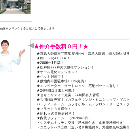
画像をクリックすると拡大して表示します
★仲介手数料０円！★
★京急大師線東門前駅 徒歩4分！京急大師線川崎大師駅 徒歩 
★約83㎡の4ＬＤＫ！

★2009年1月築！

★総戸数777戸の大規模マンション！

★オール電化マンション！

★ペット飼育可！

★敷地内平置駐車場100％完備！

★エレベーター、オートロック、宅配ボックス有り！

★24時間ゴミ出し可能！

★セキュリティー充実、24時間有人管理！

★共用施設充実！（カフェラウンジ・ミニショップ・ゲスト
パーティールーム・カラオケルーム・フロントサービス・プ
★フラット３５適合！　

★約16㎡の専用庭付き！　　　

★内装リフォーム！（2026年8月）

・システムキッチン交換（浄水器付き、食器洗浄機付き）

・ユニットバス交換（追い焚き機能付き、浴室換気乾燥機付