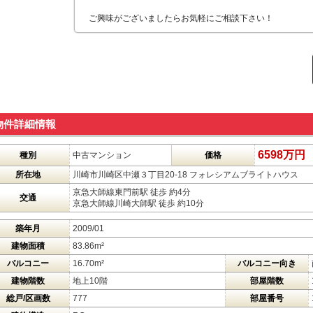
ご興味がございましたらお気軽にご相談下さい！
物件詳細情報
6598万円
種別
中古マンション
価格
所在地
川崎市川崎区中瀬３丁目20-18 フォレシアムブライトハウス
京急大師線東門前駅 徒歩 約4分
交通
京急大師線川崎大師駅 徒歩 約10分
築年月
2009/01
建物面積
83.86m²
バルコニー
16.70m²
バルコニー向き
建物階数
地上10階
部屋階数
総戸/区画数
777
部屋番号