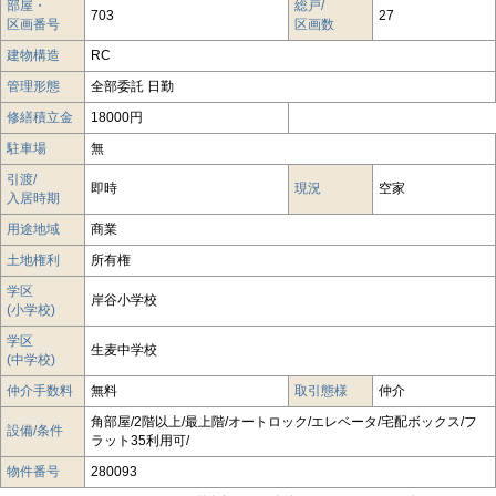
部屋・
総戸/
703
27
区画番号
区画数
建物構造
RC
管理形態
全部委託 日勤
修繕積立金
18000円
駐車場
無
引渡/
即時
現況
空家
入居時期
用途地域
商業
土地権利
所有権
学区
岸谷小学校
(小学校)
学区
生麦中学校
(中学校)
仲介手数料
無料
取引態様
仲介
角部屋/2階以上/最上階/オートロック/エレベータ/宅配ボックス/フ
設備/条件
ラット35利用可/
物件番号
280093