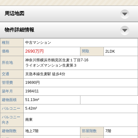
周辺地図
物件詳細情報
種別
中古マンション
2690万円
価格
間取
2LDK
神奈川県横浜市鶴見区生麦１丁目7-16
所在地
ライオンズマンション生麦第３
交通
京急本線生麦駅 徒歩4分
管理費
19690円
築年月
1984/11
建物面積
51.13m²
バルコニー
5.42m²
バルコニー
南東
向き
建物階数
地上7階
部屋階数
7階