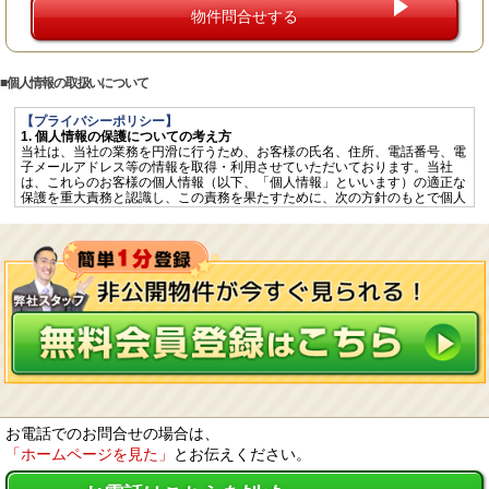
個人情報の取扱いについて
【プライバシーポリシー】
1. 個人情報の保護についての考え方
当社は、当社の業務を円滑に行うため、お客様の氏名、住所、電話番号、電
子メールアドレス等の情報を取得・利用させていただいております。当社
は、これらのお客様の個人情報（以下、「個人情報」といいます）の適正な
保護を重大責務と認識し、この責務を果たすために、次の方針のもとで個人
情報を取り扱います。
個人情報に適用される「個人情報の保護に関する法律」その他の関係法令を
遵守するとともに、一般に公正妥当と認められる個人情報の取扱いに関する
慣行に準拠し、適切に取り扱います。
個人情報の取扱いに関する規程を明確にし、従業者へ周知徹底します。ま
た、取引先等に対しても適切に個人情報を取り扱うように要請します。
個人情報の取得に際しては、利用目的を特定して通知又は公表し、その利用
目的に従って個人情報を取り扱います。
個人情報の漏洩、紛失、改ざん等を防止するため、必要な対策を講じて適切
な管理を行います。
保有する個人情報について、お客様本人からの開示、訂正、削除、利用停止
の依頼を所定の窓口でお受けして、誠意をもって対応します。
2. 個人情報の預託
当社は、お客様との取引やサービスを提供するために個人情報に関する取扱
いを外部に委託することがあります。委託する場合には、適正な取扱いを確
お電話でのお問合せの場合は、
保するための契約締結、実施状況の点検などを行います。
「ホームページを見た」
とお伝えください。
3. 第三者への開示・提供
当社は、「2. 個人情報の預託」に記載した外部委託先への提供の場合及び以
下のいずれかに該当する場合を除き、個人情報を第三者へ開示又は提供しま