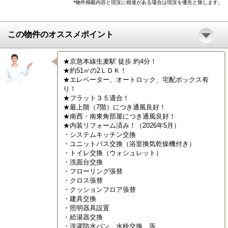
*物件掲載内容と現況に相違がある場合は現況を優先と致します。
この物件のオススメポイント
★京急本線生麦駅 徒歩 約4分！

★約51㎡の2ＬＤＫ！

★エレベーター、オートロック、宅配ボックス有
り！

★フラット３５適合！

★最上階（7階）につき通風良好！

★南西・南東角部屋につき通風良好！

★内装リフォーム済み！（2026年5月）

・システムキッチン交換

・ユニットバス交換（浴室換気乾燥機付き）

・トイレ交換（ウォシュレット）

・洗面台交換

・フローリング張替

・クロス張替

・クッションフロア張替

・建具交換

・照明器具設置

・給湯器交換

・洗濯防水パン、水栓交換　等
