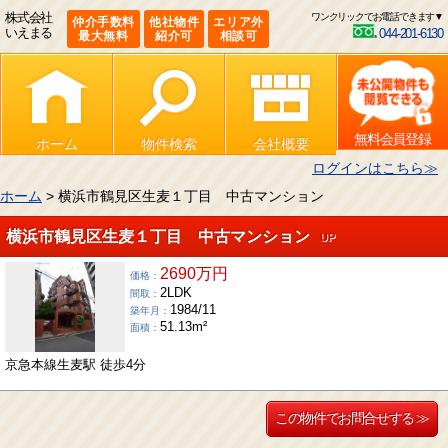
株式会社
ワンクリックでお電話できます▼
仲介手数料
他社物件
エリア外
いえまる
044-201-6130
最大無料
紹介可
相談可
無料会員登録
ホーム
物件検索
会社概要
ログインはこちら≫
ホーム
> 横浜市鶴見区生麦１丁目 中古マンション
横浜市鶴見区生麦１丁目 中古マンション
UP
2690万円
価格：
2LDK
間取：
1984/11
築年月：
51.13m²
面積：
京急本線生麦駅 徒歩4分
この物件でお問合せする ≫