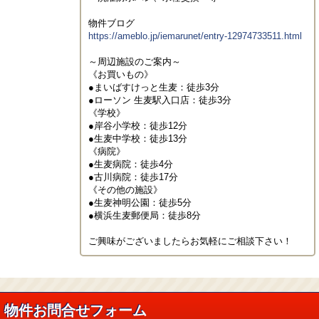
https://ameblo.jp/iemarunet/entry-12974733511.html
～周辺施設のご案内～

《お買いもの》

●まいばすけっと生麦：徒歩3分

●ローソン 生麦駅入口店：徒歩3分

《学校》

●岸谷小学校：徒歩12分

●生麦中学校：徒歩13分

《病院》

●生麦病院：徒歩4分

●古川病院：徒歩17分

《その他の施設》

●生麦神明公園：徒歩5分

●横浜生麦郵便局：徒歩8分

ご興味がございましたらお気軽にご相談下さい！
物件お問合せフォーム