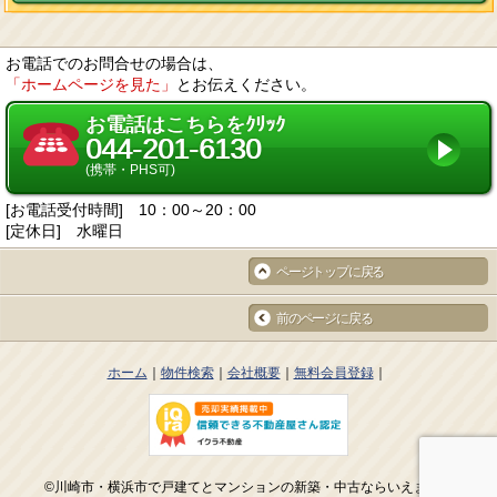
の依頼を所定の窓口でお受けして、誠意をもって対応します。
2. 個人情報の預託
当社は、お客様との取引やサービスを提供するために個人情報に関する取扱
いを外部に委託することがあります。委託する場合には、適正な取扱いを確
お電話でのお問合せの場合は、
保するための契約締結、実施状況の点検などを行います。
「ホームページを見た」
とお伝えください。
3. 第三者への開示・提供
当社は、「2. 個人情報の預託」に記載した外部委託先への提供の場合及び以
下のいずれかに該当する場合を除き、個人情報を第三者へ開示又は提供しま
お電話はこちらをｸﾘｯｸ
せん。
044-201-6130
お客様ご本人の同意がある場合
統計的なデータなど本人を識別することができない状態で開示・提供する場
(携帯・PHS可)
合
法令に基づき開示・提供を求められた場合
[お電話受付時間] 10：00～20：00
人の生命、身体又は財産の保護のために必要な場合であって、お客様の同意
を得ることが困難である場合
[定休日] 水曜日
国又は地方公共団体等が公的な事務を実施するうえで、協力する必要がある
場合であって、お客様の同意を得ることにより当該事務の遂行に支障を及ぼ
ページトップに戻る
す恐れがある場合
次項4. に掲げる者に対して提供する場合
4. 個人情報の共同利用
前のページに戻る
当社は、下記の会社との間で個人データを共同利用いたします。
共同して利用する個人データの項目
お客様の氏名、生年月日、住所、電話番号、FAX番号、電子メールアドレス
等
ホーム
物件検索
会社概要
無料会員登録
共同して利用する者の範囲
当社及び当社子会社
当社グループ各社FC（フランチャイズ）事業における加盟企業各社
5. 開示
当社の保有個人データに関して、お客様ご自身の情報の開示をご希望される
場合には、お申し出いただいた方がご本人であることを確認した上で、合理
的な期間及び範囲で回答します。
©川崎市・横浜市で戸建てとマンションの新築・中古ならいえまるへ
6. 訂正・削除等