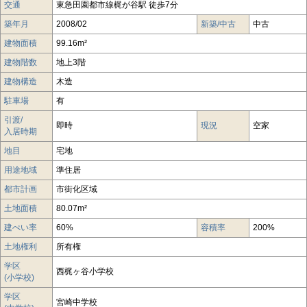
交通
東急田園都市線梶が谷駅 徒歩7分
築年月
2008/02
新築/中古
中古
建物面積
99.16m²
建物階数
地上3階
建物構造
木造
駐車場
有
引渡/
即時
現況
空家
入居時期
地目
宅地
用途地域
準住居
都市計画
市街化区域
土地面積
80.07m²
建ぺい率
60%
容積率
200%
土地権利
所有権
学区
西梶ヶ谷小学校
(小学校)
学区
宮崎中学校