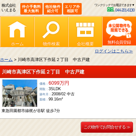
株式会社
ワンクリックでお電話できます▼
仲介手数料
他社物件
エリア外
いえまる
044-201-6130
最大無料
紹介可
相談可
無料会員登録
ホーム
物件検索
会社概要
ログインはこちら≫
ホーム
> 川崎市高津区下作延２丁目 中古戸建
川崎市高津区下作延２丁目 中古戸建
6099万円
価格：
3SLDK
間取：
2008/02 中古
築年月：
99.16m²
面積：
東急田園都市線梶が谷駅 徒歩7分
この物件でお問合せする ≫