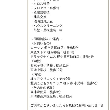
・クロス張替

・フロアタイル張替

・給湯器交換

・建具交換

・照明器具設置

・ハウスクリーニング

・外壁・屋根塗装　等

～周辺施設のご案内～

《お買いもの》

ローソン 梶ケ谷駅前店：徒歩5分

東急ストア 梶が谷店：徒歩8分

ドラッグセイムス 梶ケ谷不動前店：徒歩4分

《学校》

西梶ヶ谷小学校：徒歩11分

宮崎中学校：徒歩12分

《病院》

梶ヶ谷クリニック：徒歩9分

北浜こどもクリニック 梶ヶ谷 小児科：徒歩5分

《その他の施設》

高津郵便局：徒歩9分

川崎市高津区役所：徒歩12分

ご興味がございましたらお気軽にお問い合わせ下さ
い！