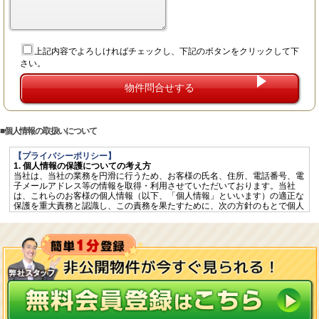
上記内容でよろしければチェックし、下記のボタンをクリックして下
さい。
個人情報の取扱いについて
【プライバシーポリシー】
1. 個人情報の保護についての考え方
当社は、当社の業務を円滑に行うため、お客様の氏名、住所、電話番号、電
子メールアドレス等の情報を取得・利用させていただいております。当社
は、これらのお客様の個人情報（以下、「個人情報」といいます）の適正な
保護を重大責務と認識し、この責務を果たすために、次の方針のもとで個人
情報を取り扱います。
個人情報に適用される「個人情報の保護に関する法律」その他の関係法令を
遵守するとともに、一般に公正妥当と認められる個人情報の取扱いに関する
慣行に準拠し、適切に取り扱います。
個人情報の取扱いに関する規程を明確にし、従業者へ周知徹底します。ま
た、取引先等に対しても適切に個人情報を取り扱うように要請します。
個人情報の取得に際しては、利用目的を特定して通知又は公表し、その利用
目的に従って個人情報を取り扱います。
個人情報の漏洩、紛失、改ざん等を防止するため、必要な対策を講じて適切
な管理を行います。
保有する個人情報について、お客様本人からの開示、訂正、削除、利用停止