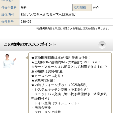
(中学校)
仲介手数料
無料
取引態様
仲介
設備/条件
都市ガス/公営水道/公共本下水/駐車場有/
物件番号
280495
*物件掲載内容と現況に相違がある場合は現況を優先と致します。
この物件のオススメポイント
★東急田園都市線梶が谷駅 徒歩 約7分！

★土地約80㎡建物約99㎡の3階建て3ＳＬＤＫ！

※サービスルームはお部屋として利用できますので
お部屋数は実質4部屋

★カースペースあり！

★2008年2月築！

★内装リフォーム済み！（2026年5月）

・システムキッチン交換（浄水器付き）

・ユニットバス交換（追い焚き機能付き、浴室換気
乾燥機付き）

・トイレ交換（ウォシュレット）

・洗面台交換

・フローリング張替
